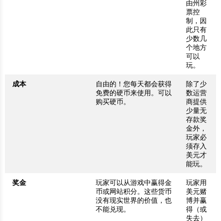
由州彩
票控
制，因
此只有
少数几
个地方
可以
玩。
成本
自由的！您每天都会获得
除了少
免费的硬币来使用。可以
数运营
购买硬币。
商提供
少量无
存款奖
金外，
玩家必
须存入
美元才
能玩。
奖金
玩家可以从游戏中赢得金
玩家用
币或网站积分。这些货币
美元赌
没有现实世界的价值，也
博并赢
不能兑现。
得（或
失去）