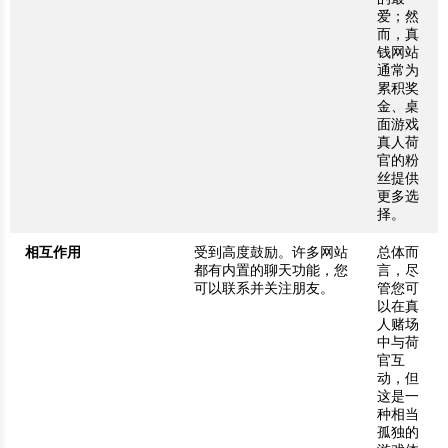
爱；然
而，真
钱网站
通常为
累积奖
金、桌
面游戏
真人荷
官的粉
丝提供
更多选
择。
相互作用
受到高度鼓励。许多网站
总体而
都有内置的聊天功能，您
言，尽
可以联系并关注朋友。
管您可
以在真
人赌场
中与荷
官互
动，但
这是一
种相当
孤独的