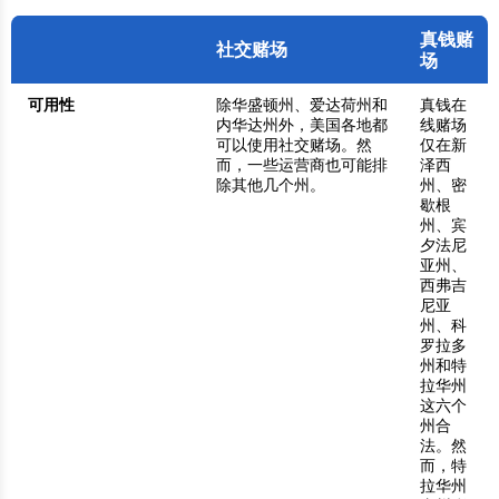
真钱赌
社交赌场
场
可用性
除华盛顿州、爱达荷州和
真钱在
内华达州外，美国各地都
线赌场
可以使用社交赌场。然
仅在新
而，一些运营商也可能排
泽西
除其他几个州。
州、密
歇根
州、宾
夕法尼
亚州、
西弗吉
尼亚
州、科
罗拉多
州和特
拉华州
这六个
州合
法。然
而，特
拉华州