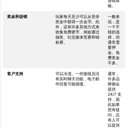
游戏体
验。
奖金和促销
玩家每天至少可以从登录
一般来
奖金中获得一次金币。此
说，是
外，还有许多其他方式来
一个不
收集免费硬币，例如通过
错的选
抽奖、社交媒体竞赛和锦
择，但
标赛。
通常需
要押
金。免
费奖金
不多。
客户支持
可以冷漠。一些接线员没
通常，
有实时聊天功能，电子邮
许多品
件回复可能很慢。
牌都会
提供
24/7 支
持，因
此如果
您有疑
问，总
有人可
以提供