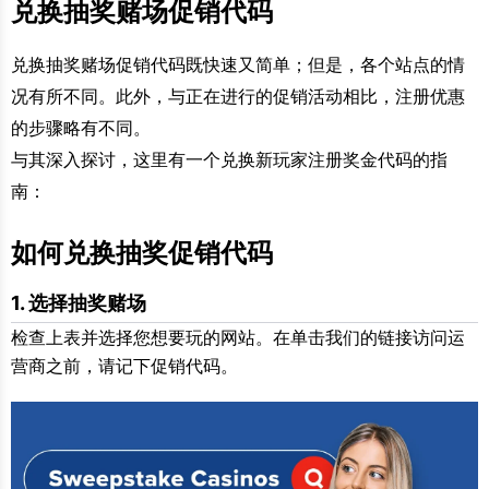
兑换抽奖赌场促销代码
兑换抽奖赌场促销代码既快速又简单；但是，各个站点的情
况有所不同。此外，与正在进行的促销活动相比，注册优惠
的步骤略有不同。
与其深入探讨，这里有一个兑换新玩家注册奖金代码的指
南：
如何兑换抽奖促销代码
选择抽奖赌场
检查上表并选择您想要玩的网站。在单击我们的链接访问运
营商之前，请记下促销代码。