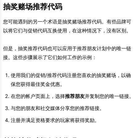
抽奖赌场推荐代码
您可能遇到的另一个术语是抽奖赌场推荐代码。有些品牌可
以将它们与促销代码互换使用，在这种情况下，没有区别。
但是，抽奖推荐代码也可以应用于推荐朋友计划中的唯一链
接。这些步骤展示了它们如何工作的示例：
使用我们的促销/推荐代码注册您喜欢的抽奖赌场，以确
保您获得最佳奖金优惠。
在您的帐户页面上，选择
推荐朋友
并复制您的唯一链接。
与您的朋友和社交媒体分享您的推荐链接。
注册并满足资格要求的玩家将获得奖励。