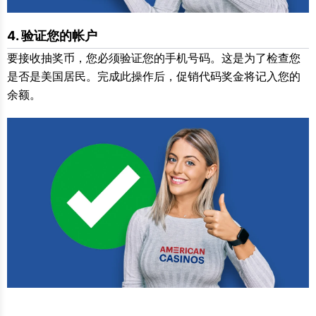
验证您的帐户
要接收抽奖币，您必须验证您的手机号码。这是为了检查您
是否是美国居民。完成此操作后，促销代码奖金将记入您的
余额。