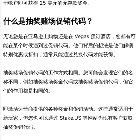
册帐户即可获得 25 美元的无存款奖金。
什么是抽奖赌场促销代码？
无论您是在亚马逊上购物还是在 Vegas 预订酒店，您都有可
能在某个时候遇到过促销代码。他们背后的想法是他们解锁
特别优惠或折扣，通常只能通过兑换代码才能获得。
抽奖赌场促销代码的工作方式相同。您可能会发现它们的名
称不同，例如抽奖赌场奖金代码或抽奖赌场促销代码，但它
们的作用都是相同的。
即激活运营商提供的各种奖金和促销活动。这些通常适用于
新玩家，但您也可以通过 Stake.US 等网站为现有客户获取
抽奖促销代码。