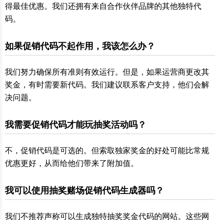
得最佳优惠。我们还拥有来自合作伙伴品牌的其他独特代
码。
如果促销代码不起作用，我该怎么办？
我们努力确保所有准则有效运行。但是，如果运营商更改其
奖金，有时需要新代码。我们建议联系客户支持，他们会解
决问题。
我需要促销代码才能玩抽奖活动吗？
不，促销代码是可选的。但索取独家奖金的好处可能比常规
优惠更好，从而给他们带来了附加值。
我可以使用抽奖赌场促销代码生成器吗？
我们不推荐声称可以生成独特抽奖奖金代码的网站。这些网