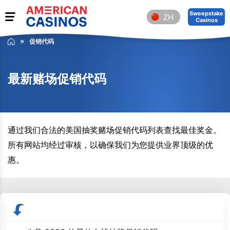
Sweepstake
ZH
Casinos
促销代码
最新赌场促销代码
通过我们合法的美国抽奖赌场促销代码列表查找最佳奖金。
所有网站均经过审核，以确保我们为您提供业界顶级的优
惠。