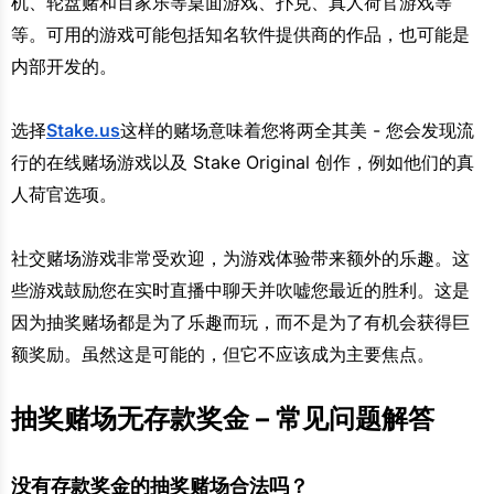
机、轮盘赌和百家乐等桌面游戏、扑克、真人荷官游戏等
等。可用的游戏可能包括知名软件提供商的作品，也可能是
内部开发的。
选择
Stake.us
这样的赌场意味着您将两全其美 - 您会发现流
行的在线赌场游戏以及 Stake Original 创作，例如他们的真
人荷官选项。
社交赌场游戏非常受欢迎，为游戏体验带来额外的乐趣。这
些游戏鼓励您在实时直播中聊天并吹嘘您最近的胜利。这是
因为抽奖赌场都是为了乐趣而玩，而不是为了有机会获得巨
额奖励。虽然这是可能的，但它不应该成为主要焦点。
抽奖赌场无存款奖金 – 常见问题解答
没有存款奖金的抽奖赌场合法吗？