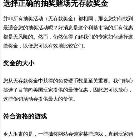
选择正确的抽奖赌场无存款奖金
并非所有抽奖活动（无存款奖金）都相同，那么您如何找到
最适合您的抽奖活动呢？好消息是这个利基市场的所有优惠
都是无风险的。然而，仍然值得了解我们的专家如何选择这
些奖金，以便您可以有效地比较它们。
奖金的大小
您从无存款奖金中获得的免费硬币数量至关重要。我们精心
挑选了目前向美国玩家提供的最佳优惠，因此您可以放心，
这些促销活动会提供最大的价值。
符合资格的游戏
令人沮丧的是，一些抽奖网站会锁定某些游戏，直到玩家购