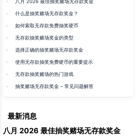
八月 2026 最佳抽奖赌场无存款奖金
什么是抽奖赌场无存款奖金？
如何索取无存款免费抽奖硬币
无存款抽奖赌场奖金的类型
选择正确的抽奖赌场无存款奖金
使用无存款抽奖免费硬币的重要提示
无存款抽奖赌场的热门游戏
抽奖赌场无存款奖金 – 常见问题解答
最新消息
八月 2026 最佳抽奖赌场无存款奖金