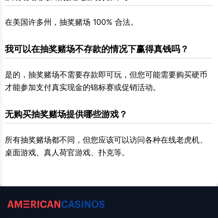
在美国许多州，抽奖赌场 100% 合法。
我可以在抽奖赌场不存款的情况下赢得真钱吗？
是的，抽奖赌场不需要存款即可玩，但您可能需要购买硬币
才能参加支付真实现金的锦标赛或促销活动。
无购买抽奖赌场提供哪些游戏？
所有抽奖赌场都不同，但您应该可以访问各种在线老虎机、
桌面游戏、真人荷官游戏、扑克等。