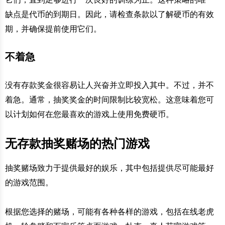
缺点是代币的到期日。因此，请检查条款以了解硬币的有效
期，并确保提前使用它们。
不着急
没有存款奖金很容易让人兴奋并立即投入其中。不过，并不
着急。通常，抽奖奖金的时间限制比较宽松。这意味着您可
以计划如何在您最喜欢的游戏上使用免费硬币。
无存款抽奖赌场的热门游戏
抽奖赌场致力于提供最好的娱乐，其中包括提供尽可能最好
的游戏范围。
根据您选择的赌场，可能有各种各样的游戏，包括在线老虎