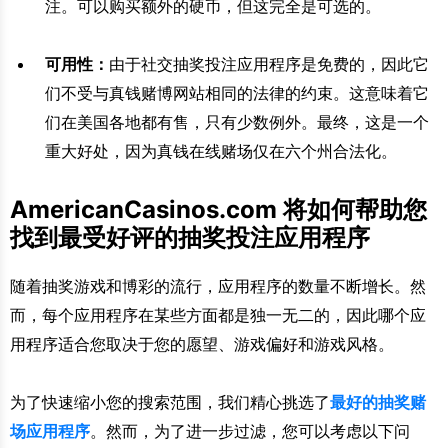
注。可以购买额外的硬币，但这完全是可选的。
可用性：
由于社交抽奖投注应用程序是免费的，因此它
们不受与真钱赌博网站相同的法律的约束。这意味着它
们在美国各地都有售，只有少数例外。最终，这是一个
重大好处，因为真钱在线赌场仅在六个州合法化。
AmericanCasinos.com 将如何帮助您
找到最受好评的抽奖投注应用程序
随着抽奖游戏和博彩的流行，应用程序的数量不断增长。然
而，每个应用程序在某些方面都是独一无二的，因此哪个应
用程序适合您取决于您的愿望、游戏偏好和游戏风格。
为了快速缩小您的搜索范围，我们精心挑选了
最好的抽奖赌
场应用程序
。然而，为了进一步过滤，您可以考虑以下问