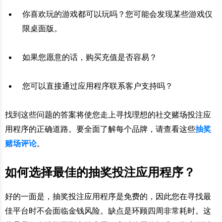
你喜欢玩的游戏都可以玩吗？您可能会发现某些游戏仅
限桌面版。
如果您愿意的话，购买充值是否容易？
您可以直接通过应用程序联系客户支持吗？
找到这些问题的答案将使您走上寻找理想的社交赌场投注应
用程序的正确道路。要全面了解每个品牌，请查看这些
抽奖
赌场评论
。
如何选择最佳的抽奖投注应用程序？
好的一面是，抽奖投注应用程序是免费的，因此您在寻找最
佳平台时不会面临金钱风险。缺点是环顾四周非常耗时。这