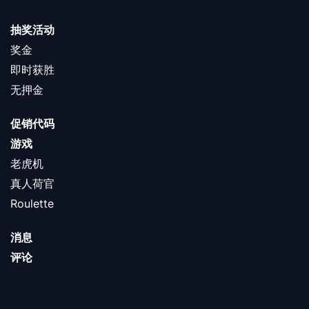
抽奖活动
奖金
即时获胜
无押金
促销代码
游戏
老虎机
真人荷官
Roulette
消息
评论