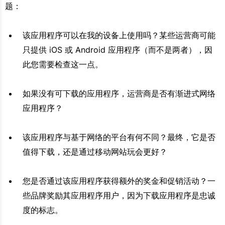
题：
该应用程序可以在我的设备上使用吗？某些运营商可能
只提供 iOS 或 Android 应用程序（而不是两者），因
此您需要检查这一点。
如果没有可下载的应用程序，运营商是否有渐进式网络
应用程序？
该应用程序与基于网络的平台有何不同？最终，它是否
值得下载，还是通过移动网站玩会更好？
您是否通过该应用程序获得额外的奖金和促销活动？一
些品牌奖励其应用程序用户，因为下载应用程序是忠诚
度的标志。