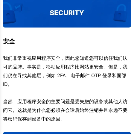
安全
我们非常重视应用程序安全，因此您知道您可以信任我们认
可的品牌。事实是，移动应用程序比网站更安全。但是，我
们仍在寻找其他层，例如 2FA、电子邮件 OTP 登录和面部
ID。
当然，应用程序安全的主要问题是丢失您的设备或其他人访
问它。这就是为什么您必须在会话后始终注销并且永远不要
将密码保存到设备中的原因。