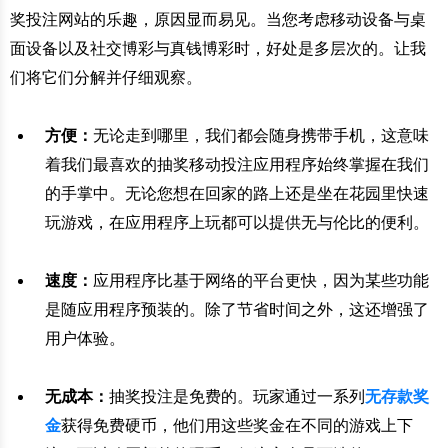
奖投注网站的乐趣，原因显而易见。当您考虑移动设备与桌
面设备以及社交博彩与真钱博彩时，好处是多层次的。让我
们将它们分解并仔细观察。
方便：
无论走到哪里，我们都会随身携带手机，这意味
着我们最喜欢的抽奖移动投注应用程序始终掌握在我们
的手掌中。无论您想在回家的路上还是坐在花园里快速
玩游戏，在应用程序上玩都可以提供无与伦比的便利。
速度：
应用程序比基于网络的平台更快，因为某些功能
是随应用程序预装的。除了节省时间之外，这还增强了
用户体验。
无成本：
抽奖投注是免费的。玩家通过一系列
无存款奖
金
获得免费硬币，他们用这些奖金在不同的游戏上下