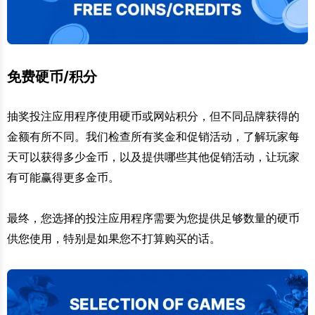
免费硬币/积分
抽奖投注应用程序使用硬币或网站积分，但不同品牌获得的
金额有所不同。我们检查所有奖金和促销活动，了解玩家每
天可以获得多少金币，以及提供哪些其他促销活动，让玩家
有可能赢得更多金币。
最终，您选择的投注应用程序需要为您提供足够数量的硬币
供您使用，特别是如果您不打算购买的话。