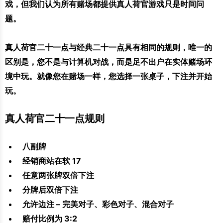
戏，但我们认为所有赌场都提供真人荷官游戏只是时间问
题。
真人荷官二十一点与经典二十一点具有相同的规则，唯一的
区别是，您不是与计算机对战，而是足不出户在实体赌场环
境中玩。就像您在赌场一样，您选择一张桌子，下注并开始
玩。
真人荷官二十一点规则
八副牌
经销商站在软 17
任意两张牌双倍下注
分牌后双倍下注
允许边注 – 完美对子、彩色对子、混合对子
赔付比例为 3:2