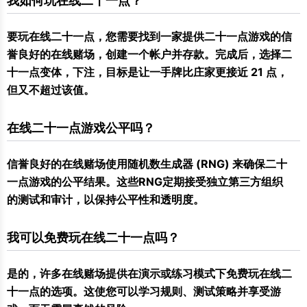
我如何玩在线二十一点？
要玩在线二十一点，您需要找到一家提供二十一点游戏的信
誉良好的在线赌场，创建一个帐户并存款。完成后，选择二
十一点变体，下注，目标是让一手牌比庄家更接近 21 点，
但又不超过该值。
在线二十一点游戏公平吗？
信誉良好的在线赌场使用随机数生成器 (RNG) 来确保二十
一点游戏的公平结果。这些RNG定期接受独立第三方组织
的测试和审计，以保持公平性和透明度。
我可以免费玩在线二十一点吗？
是的，许多在线赌场提供在演示或练习模式下免费玩在线二
十一点的选项。这使您可以学习规则、测试策略并享受游