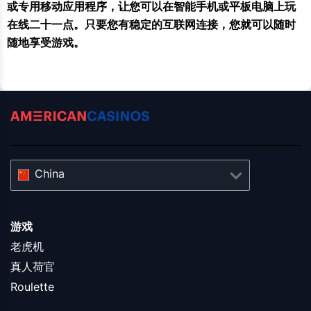
或专用移动应用程序，让您可以在智能手机或平板电脑上玩
在线二十一点。只要您有稳定的互联网连接，您就可以随时
随地享受游戏。
China
游戏
老虎机
真人荷官
Roulette