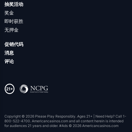
抽奖活动
奖金
即时获胜
无押金
促销代码
消息
评论
Copyright © 2026 Please Play Responsibly. Ages 21+ | Need Help? Call 1-
800-522-4700. Americancasinos.com and all content herein is intended
for audiences 21 years and older. #Ads © 2026 Americancasinos.com