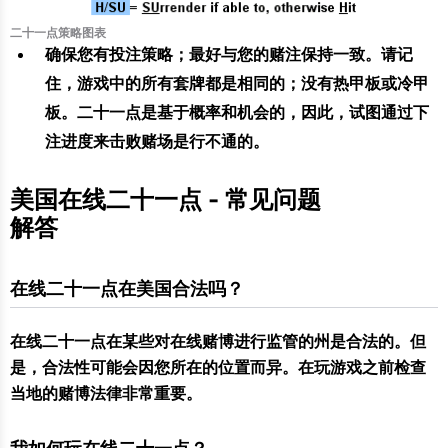
二十一点策略图表
确保您有投注策略；最好与您的赌注保持一致。请记
住，游戏中的所有套牌都是相同的；没有热甲板或冷甲
板。二十一点是基于概率和机会的，因此，试图通过下
注进度来击败赌场是行不通的。
美国在线二十一点 - 常见问题
解答
在线二十一点在美国合法吗？
在线二十一点在某些对在线赌博进行监管的州是合法的。但
是，合法性可能会因您所在的位置而异。在玩游戏之前检查
当地的赌博法律非常重要。