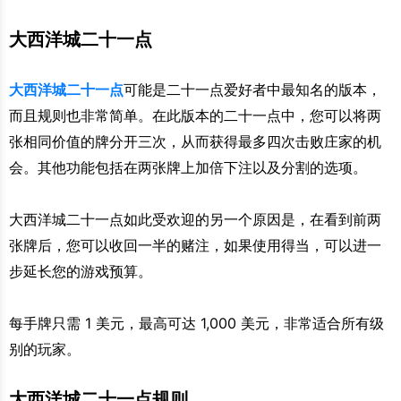
大西洋城二十一点
大西洋城二十一点
可能是二十一点爱好者中最知名的版本，
而且规则也非常简单。在此版本的二十一点中，您可以将两
张相同价值的牌分开三次，从而获得最多四次击败庄家的机
会。其他功能包括在两张牌上加倍下注以及分割的选项。
大西洋城二十一点如此受欢迎的另一个原因是，在看到前两
张牌后，您可以收回一半的赌注，如果使用得当，可以进一
步延长您的游戏预算。
每手牌只需 1 美元，最高可达 1,000 美元，非常适合所有级
别的玩家。
大西洋城二十一点规则