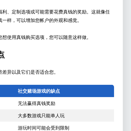
福利、定制选项或可能需要花费真钱的奖励。这就像任
戏一样，可以增加您帐户的外观和感觉。
您想使用真钱购买选项，您可以随意这样做。
点
些差异以及它们是否适合您。
社交赌场游戏的缺点
无法赢得真钱奖励
大多数游戏只能单人玩
游玩时间可能会受到限制