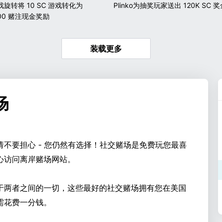
旋转将 10 SC 游戏转化为
Plinko为抽奖玩家送出 120K SC 
4.00 赌注现金奖励
装载更多
场
不要担心 - 您仍然有选择！社交赌场是免费玩您最喜
心访问离岸赌场网站。
于两者之间的一切，这些最好的社交赌场拥有您在美国
需花费一分钱。