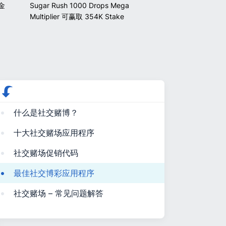
奖金
Sugar Rush 1000 Drops Mega
Multiplier 可赢取 354K Stake
什么是社交赌博？
十大社交赌场应用程序
社交赌场促销代码
最佳社交博彩应用程序
社交赌场 – 常见问题解答