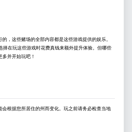
行的，这些赌场的全部内容都是这些游戏提供的娱乐。
多人选择在玩这些游戏时花费真钱来额外提升体验。但哪些
更多并开始玩吧！
能会根据您所居住的州而变化。玩之前请务必检查当地