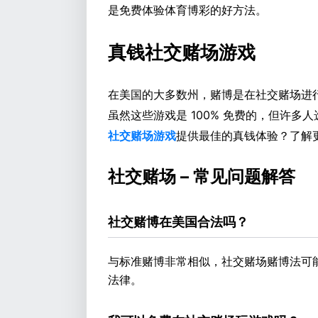
是免费体验体育博彩的好方法。
真钱社交赌场游戏
在美国的大多数州，赌博是在社交赌场进
虽然这些游戏是 100% 免费的，但许
社交赌场游戏
提供最佳的真钱体验？了解
社交赌场 – 常见问题解答
社交赌博在美国合法吗？
与标准赌博非常相似，社交赌场赌博法可
法律。