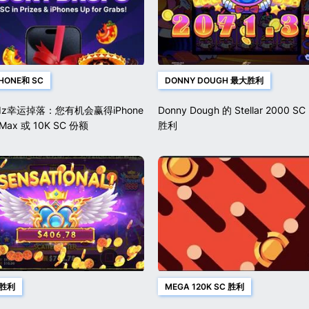
HONE和 SC
DONNY DOUGH 最大胜利
ndz幸运掉落：您有机会赢得iPhone
Donny Dough 的 Stellar 2000 SC
 Max 或 10K SC 份额
胜利
胜利
MEGA 120K SC 胜利