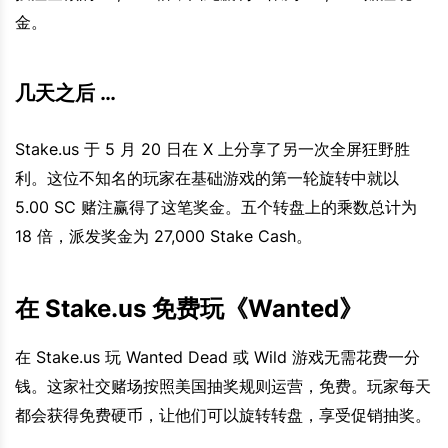
金。
几天之后 …
Stake.us 于 5 月 20 日在 X 上分享了另一次全屏狂野胜
利。这位不知名的玩家在基础游戏的第一轮旋转中就以
5.00 SC 赌注赢得了这笔奖金。五个转盘上的乘数总计为
18 倍，派发奖金为 27,000 Stake Cash。
在 Stake.us 免费玩《Wanted》
在 Stake.us 玩 Wanted Dead 或 Wild 游戏无需花费一分
钱。这家社交赌场按照美国抽奖规则运营，免费。玩家每天
都会获得免费硬币，让他们可以旋转转盘，享受促销抽奖。