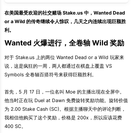
在美国最受欢迎的社交赌场 Stake.us 中，Wanted Dead
or a Wild 的传奇继续令人惊叹，几天之内连续出现巨额胜
利。
Wanted 火爆进行，全卷轴 Wild 奖励
对于 Stake.us 上的两位 Wanted Dead or a Wild 玩家来
说，这是疯狂的一周，两人都通过在棋盘上覆盖 VS
Symbols 全卷轴百搭符号来获得巨额胜利。
首先，5 月 17 日，一位名叫 Moe 的主播出现在全屏中。
他当时正在玩 Duel at Dawn 免费旋转奖励功能。旋转价值
为 2.00 Stake Cash (SC)。根据主播聊天中的评论判断，
我相信他购买了这个奖励，价格是 200x，所以应该花费
400 SC。