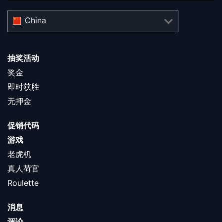
China
抽奖活动
奖金
即时获胜
无押金
促销代码
游戏
老虎机
真人荷官
Roulette
消息
评论