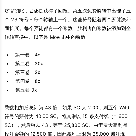
尽管如此，它还是获得了回报。第五次免费旋转中出现了五
个 VS 符号 - 每个转轴上一个。这些符号随着两个歹徒决斗
而扩展。每个歹徒都有一个乘数，胜利者的乘数被添加到全
转轴百搭中。以下是 Moe 击中的乘数：
第一卷：4x
第二卷：20x
第三卷：2x
第四卷：8x
第五卷 9x
乘数相加后总计为 43 倍。如果 SC 为 2.00，则五个 Wild
符号的赔付为 40.00 SC。将其乘以 15 条支付线（= 600
SC），然后乘以 43，等于 25,800 SC。由于最大赢利是
投注金额的 12,500 倍，因此赢利上限为 25,000 赌注现