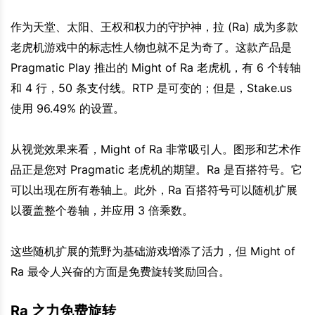
作为天堂、太阳、王权和权力的守护神，拉 (Ra) 成为多款
老虎机游戏中的标志性人物也就不足为奇了。这款产品是
Pragmatic Play 推出的 Might of Ra 老虎机，有 6 个转轴
和 4 行，50 条支付线。RTP 是可变的；但是，Stake.us
使用 96.49% 的设置。
从视觉效果来看，Might of Ra 非常吸引人。图形和艺术作
品正是您对 Pragmatic 老虎机的期望。Ra 是百搭符号。它
可以出现在所有卷轴上。此外，Ra 百搭符号可以随机扩展
以覆盖整个卷轴，并应用 3 倍乘数。
这些随机扩展的荒野为基础游戏增添了活力，但 Might of
Ra 最令人兴奋的方面是免费旋转奖励回合。
Ra 之力免费旋转