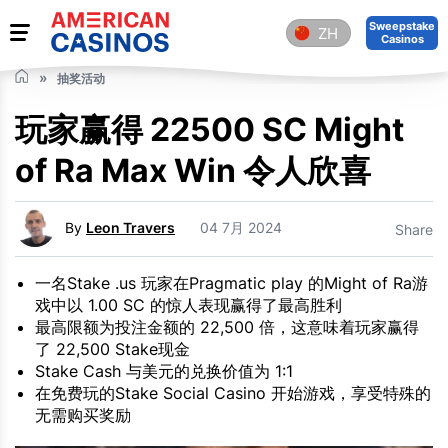
Sweepstake
ZH
Casinos
抽奖活动
玩家赢得 22500 SC Might
of Ra Max Win 令人欣喜
By
Leon Travers
04 7月 2024
Share
一名Stake .us 玩家在Pragmatic play 的Might of Ra游
戏中以 1.00 SC 的惊人表现赢得了最高胜利
最高限额为投注金额的 22,500 倍，这意味着玩家赢得
了 22,500 Stake现金
Stake Cash 与美元的兑换价值为 1:1
在免费玩的Stake Social Casino 开始游戏，享受特殊的
无需购买奖励