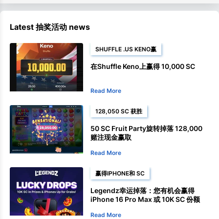
Latest 抽奖活动 news
SHUFFLE .US KENO赢
在Shuffle Keno上赢得 10,000 SC
Read More
128,050 SC 获胜
50 SC Fruit Party旋转掉落 128,000
赌注现金赢取
Read More
赢得IPHONE和 SC
Legendz幸运掉落：您有机会赢得
iPhone 16 Pro Max 或 10K SC 份额
Read More