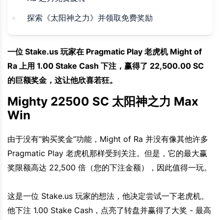
探索《太阳神之力》并领取免费奖励
一位 Stake.us 玩家在 Pragmatic Play 老虎机 Might of
Ra 上用 1.00 Stake Cash 下注，赢得了 22,500.00 SC
的巨额奖金，这让他欣喜若狂。
Mighty 22500 SC 太阳神之力 Max
Win
由于没有“购买奖金”功能，Might of Ra 并没有像其他许多
Pragmatic Play 老虎机那样受到关注。但是，它的最大赢
奖限额高达 22,500 倍（您的下注金额），因此值得一玩。
这是一位 Stake.us 玩家的想法，他决定尝试一下老虎机。
他下注 1.00 Stake Cash，点亮了转盘并赢得了大奖 - 最高