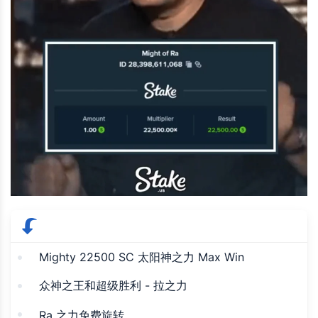
Mighty 22500 SC 太阳神之力 Max Win
众神之王和超级胜利 - 拉之力
Ra 之力免费旋转