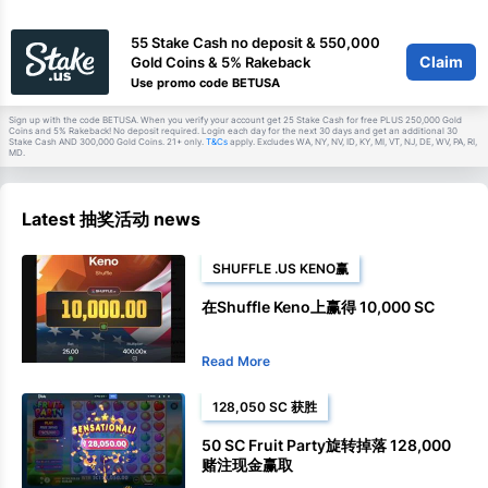
55 Stake Cash no deposit & 550,000
Claim
Gold Coins & 5% Rakeback
Use promo code BETUSA
Sign up with the code BETUSA. When you verify your account get 25 Stake Cash for free PLUS 250,000 Gold
Coins and 5% Rakeback! No deposit required. Login each day for the next 30 days and get an additional 30
Stake Cash AND 300,000 Gold Coins. 21+ only.
apply. Excludes WA, NY, NV, ID, KY, MI, VT, NJ, DE, WV, PA, RI,
T&Cs
MD.
Latest 抽奖活动 news
SHUFFLE .US KENO赢
在Shuffle Keno上赢得 10,000 SC
Read More
128,050 SC 获胜
50 SC Fruit Party旋转掉落 128,000
赌注现金赢取