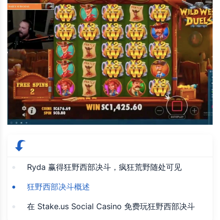
Ryda 赢得狂野西部决斗，疯狂荒野随处可见
狂野西部决斗概述
在 Stake.us Social Casino 免费玩狂野西部决斗