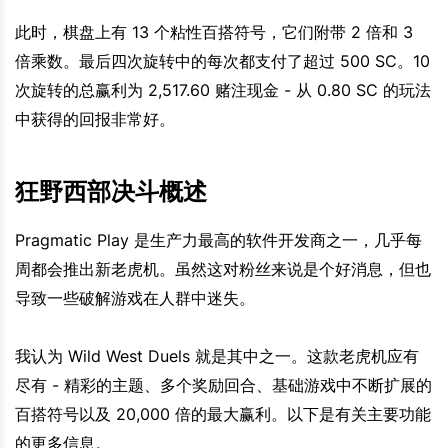
此时，棋盘上有 13 个粘性百搭符号，它们附带 2 倍和 3
倍乘数。最后四次旋转中的每次都支付了超过 500 SC。10
次旋转的总赢利为 2,517.60 赌注现金 - 从 0.80 SC 的玩法
中获得的回报非常好。
狂野西部决斗概述
Pragmatic Play 是生产力最高的软件开发商之一，几乎每
周都会推出新老虎机。虽然这对粉丝来说是个好消息，但也
导致一些破解游戏在人群中迷失。
我认为 Wild West Duels 就是其中之一。这款老虎机应有
尽有 - 精彩的主题、多个奖励回合、基础游戏中不断扩展的
百搭符号以及 20,000 倍的最大赢利。以下是有关主要功能
的更多信息。