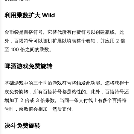
利用乘数扩大 Wild
金币袋是百搭符号。它替代所有付费符号以创建赢线。此
外，百搭符号可以随机扩展以填满整个卷轴，并应用 2 倍
至 100 倍之间的乘数。
啤酒游戏免费旋转
基础游戏中的三个啤酒游戏符号将触发此功能。您将获得十
次免费旋转，所有百搭符号都是粘性的。此外，百搭符号还
增加了 2 倍或 3 倍乘数。当同一条支付线上有多个百搭符
号时，乘数值会相加，然后支付。
决斗免费旋转