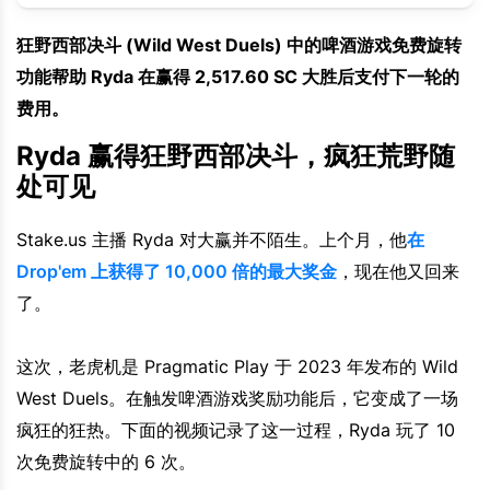
狂野西部决斗 (Wild West Duels) 中的啤酒游戏免费旋转
功能帮助 Ryda 在赢得 2,517.60 SC 大胜后支付下一轮的
费用。
Ryda 赢得狂野西部决斗，疯狂荒野随
处可见
Stake.us 主播 Ryda 对大赢并不陌生。上个月，他
在
Drop'em 上获得了 10,000 倍的最大奖金
，现在他又回来
了。
这次，老虎机是 Pragmatic Play 于 2023 年发布的 Wild
West Duels。在触发啤酒游戏奖励功能后，它变成了一场
疯狂的狂热。下面的视频记录了这一过程，Ryda 玩了 10
次免费旋转中的 6 次。