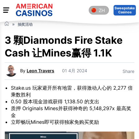
Sweepstake
ZH
Casinos
抽奖活动
3 颗Diamonds Fire Stake
Cash 让Mines赢得 1.1K
By
Leon Travers
01 4月 2024
Share
Stake.us 玩家避开所有地雷，获得激动人心的 2,277 倍
乘数胜利
0.50 股本现金游戏获得 1,138.50 的支出
质押 Originals Mines并获得神奇的 5,148,297x 最高奖
金
立即畅玩Mines即可获得独家免购买奖励