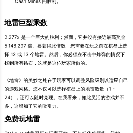
Cash Mines 的胜利。
地雷巨型乘数
2,277x 是一个巨大的胜利；然而，它并没有接近最高奖金
5,148,297 倍。要获得此倍数，您需要在玩之前在棋盘上选
择 12 或 13 个地雷。然后，你必须在不击中炸弹的情况下
找到所有钻石，这就是这位玩家所做的。
《地雷》的美妙之处在于玩家可以调整风险级别以适应自己
的游戏风格。您不仅可以选择棋盘上的地雷数量（1 -
24），还可以随时兑现。在我看来，如此灵活的游戏并不
多，这增加了它的吸引力。
免费玩地雷