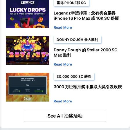
赢得IPHONE和 SC
Legendz幸运掉落：您有机会赢得
iPhone 16 Pro Max 或 10K SC 份额
Read More
DONNY DOUGH 最大胜利
Donny Dough 的 Stellar 2000 SC
Max 胜利
Read More
30,000,000 SC 获胜
3000 万巨额抽奖币赢取大奖引发欢庆
Read More
See All 抽奖活动