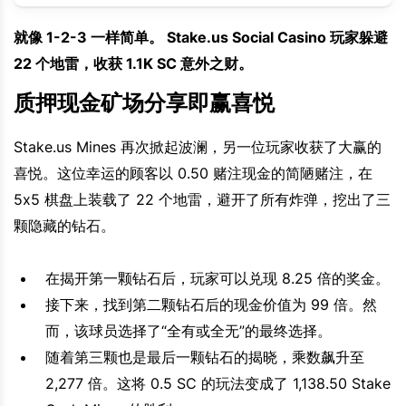
就像 1-2-3 一样简单。 Stake.us Social Casino 玩家躲避
22 个地雷，收获 1.1K SC 意外之财。
质押现金矿场分享即赢喜悦
Stake.us Mines 再次掀起波澜，另一位玩家收获了大赢的
喜悦。这位幸运的顾客以 0.50 赌注现金的简陋赌注，在
5x5 棋盘上装载了 22 个地雷，避开了所有炸弹，挖出了三
颗隐藏的钻石。
在揭开第一颗钻石后，玩家可以兑现 8.25 倍的奖金。
接下来，找到第二颗钻石后的现金价值为 99 倍。然
而，该球员选择了“全有或全无”的最终选择。
随着第三颗也是最后一颗钻石的揭晓，乘数飙升至
2,277 倍。这将 0.5 SC 的玩法变成了 1,138.50 Stake