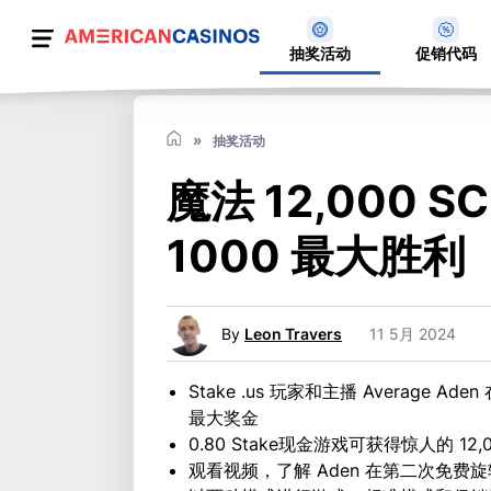
抽奖活动
促销代码
抽奖活动
魔法 12,000 SC S
1000 最大胜利
By
Leon Travers
11 5月 2024
Stake .us 玩家和主播 Average Ade
最大奖金
0.80 Stake现金游戏可获得惊人的 12,0
观看视频，了解 Aden 在第二次免费旋转