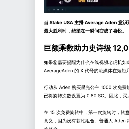
当 Stake USA 主播 Average Aden 意识到
最大胜利时，绝望在一瞬间变成了喜悦。
巨额乘数助力史诗级 12,
如果您需要提醒为什么在线视频老虎机如
AverageAden 的 X 代号的流媒体
行动从 Aden 购买星光公主 1000 次
已将旋转次数设置为 0.80 SC。因此，买
在 15 次免费旋转中，第一次旋转时，转
意义，因为没有获胜组合。普通人 Ade