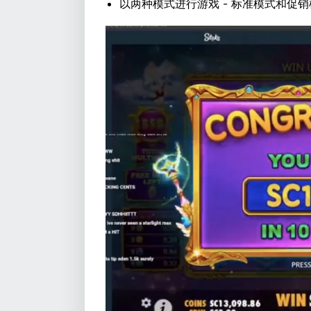
以两种模式进行游戏 - 标准模式和促销模式