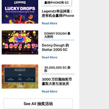
赢得IPHONE和 SC
Legendz幸运掉落：
您有机会赢得iPhone
16 Pro Max 或 10K
Read More
SC 份额
DONNY DOUGH 最
大胜利
Donny Dough 的
Stellar 2000 SC
Max 胜利
Read More
30,000,000 SC 获
胜
3000 万巨额抽奖币
赢取大奖引发欢庆
Read More
See All 抽奖活动