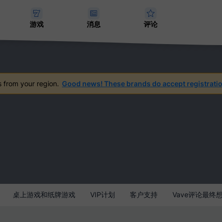
游戏
消息
评论
s from your region.
Good news! These brands do accept registrati
桌上游戏和纸牌游戏
VIP计划
客户支持
Vave评论最终