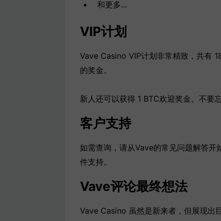
和更多...
VIP计划
Vave Casino VIP计划非常精致，共
的奖金。
新人还可以获得 1 BTC欢迎奖金。不
客户支持
如需查询，请从Vave的常见问题解答开
件支持。
Vave评论最终想法
Vave Casino 虽然是新来者，但