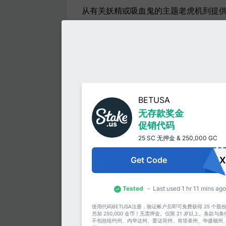
从有关妖精或吸血鬼的主题老虎机到提供 
值得注意的老虎机包括：
铁板鸡蛋
埃尔维斯青蛙在Vegas
腐烂：切换Spin
BETUSA
无存款奖金
和更多...
促销代码
25 SC 无押金 & 250,000 GC
桌上游戏和纸牌游戏
XXXX
Get Code
Vave不会让纸牌游戏和桌面游戏爱好者失
Tested
Last used 1 hr 11 mins ago
种。一些选择：
使用代码BETUSA注册，验证帐户后即可免费获得 25 个股
另加 250,000 金币！无需押金。仅限 21 岁以上。条款与
不包括纽约州、内华达州、爱达荷州、肯塔基州、华盛顿州