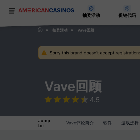
抽奖活动
促销代码
抽奖活动
Vave回顾
Sorry this brand doesn't accept registration
Vave回顾
4.5
Jump
Vave评论简介
软件
游戏选择
to: