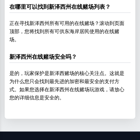
在哪里可以找到新泽西州在线赌场列表？
正在寻找新泽西州所有可用的在线赌场？滚动到页面
顶部，您将找到所有可供东海岸居民使用的在线赌
场。
新泽西州在线赌场安全吗？
是的，玩家保护是新泽西赌场的核心关注点。这就是
为什么您只会找到最先进的加密和最安全的支付方
式。如果您选择在新泽西州在线赌场玩游戏，请放心
您的详细信息是安全的。