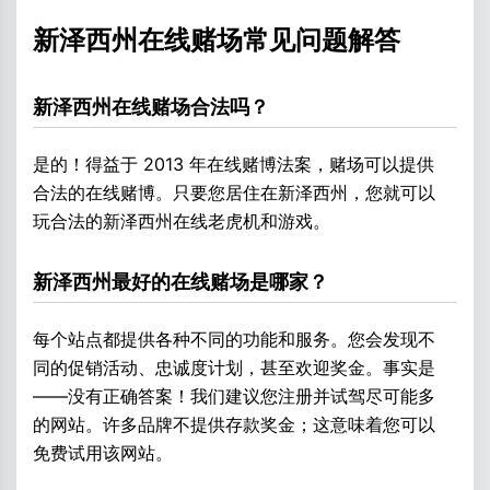
新泽西州在线赌场常见问题解答
新泽西州在线赌场合法吗？
是的！得益于 2013 年在线赌博法案，赌场可以提供
合法的在线赌博。只要您居住在新泽西州，您就可以
玩合法的新泽西州在线老虎机和游戏。
新泽西州最好的在线赌场是哪家？
每个站点都提供各种不同的功能和服务。您会发现不
同的促销活动、忠诚度计划，甚至欢迎奖金。事实是
——没有正确答案！我们建议您注册并试驾尽可能多
的网站。许多品牌不提供存款奖金；这意味着您可以
免费试用该网站。