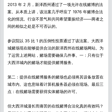
2013 年 2 月，新泽西州通过了一项允许在线赌博的法
案。从本质上讲，该法案几乎呼应了 1976 年赌博合法
化的情况。行业不景气和共同希望重振经济——两者之
间的相似之处是不可否认的。
参议院以 35 比 1 的压倒性投票通过了该法案。大西洋
城赌场现在能够提供合法的新泽西州在线赌场网站。为
了运营上述网站，赌场需要确保几件事。一：只有位于
大西洋城内的赌场才能提供赌博服务。
第二：提供在线赌博服务的赌场也必须将其设备放置在
城市内。这也意味着计算机服务器必须在现场。最后三
点：在线赌场需要获得实体赌场的许可。
但大西洋城漫长而痛苦的在线赌博合法化真的有效吗？