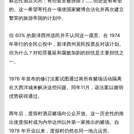
标志性酒店关闭；有些甚至被拆除了……但还是有希望
的。这一希望寄托在一项使国家赌博合法化并再次建立
繁荣的旅游帝国的计划中。
但 60% 的新泽西州选民并不认同这一愿景。在 1974
年举行的全民公投中，新泽西州居民投票反对该计划。
但为什么？对犯罪蔓延和腐败加剧的担忧是主要担忧之
一。
1976 年发布的修订法案试图通过将所有赌场活动隔离
在大西洋城来解决这些问题。同年11月，该法案以微弱
优势获得通过。
两年后，度假村酒店赌场向公众开放。这一历史性的推
出使度假村成为内华达州以外第一家推出的赌场。自
1978 年开业以来，度假村仍然在同一地点运营。