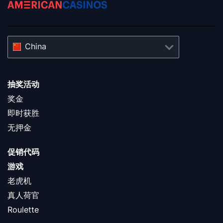
China
抽奖活动
奖金
即时获胜
无押金
促销代码
游戏
老虎机
真人荷官
Roulette