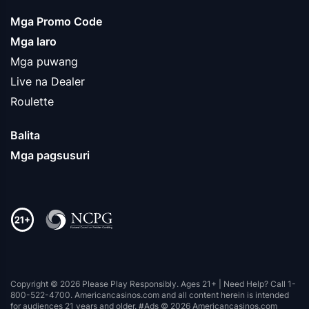
Mga Promo Code
Mga laro
Mga puwang
Live na Dealer
Roulette
Balita
Mga pagsusuri
Copyright © 2026 Please Play Responsibly. Ages 21+ | Need Help? Call 1-
800-522-4700. Americancasinos.com and all content herein is intended
for audiences 21 years and older. #Ads © 2026 Americancasinos.com