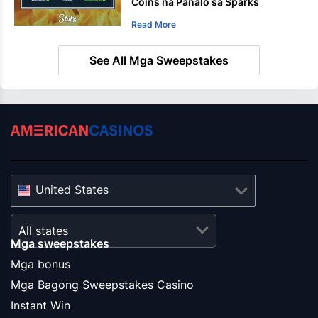
Coins na Panalo sa Sparks
Celebration
Read More
See All Mga Sweepstakes
United States
All states
Mga sweepstakes
Mga bonus
Mga Bagong Sweepstakes Casino
Instant Win