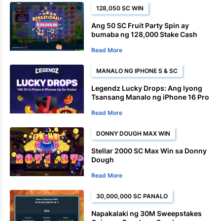
128,050 SC WIN
Ang 50 SC Fruit Party Spin ay
bumaba ng 128,000 Stake Cash
Win
Read More
MANALO NG IPHONE S & SC
Legendz Lucky Drops: Ang Iyong
Tsansang Manalo ng iPhone 16 Pro
Max o Bahagi ng 10K SC
Read More
DONNY DOUGH MAX WIN
Stellar 2000 SC Max Win sa Donny
Dough
Read More
30,000,000 SC PANALO
Napakalaki ng 30M Sweepstakes