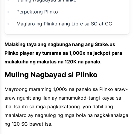
Perpektong Plinko
Maglaro ng Plinko nang Libre sa SC at GC
Malaking taya ang nagbunga nang ang Stake.us
Plinko player ay tumama sa 1,000x na jackpot para
makakuha ng makatas na 120K na panalo.
Muling Nagbayad si Plinko
Mayroong maraming 1,000x na panalo sa Plinko araw-
araw ngunit ang ilan ay namumukod-tangi kaysa sa
iba. Isa ito sa mga pagkakataong iyon dahil ang
manlalaro ay naghulog ng mga bola na nagkakahalaga
ng 120 SC bawat isa.