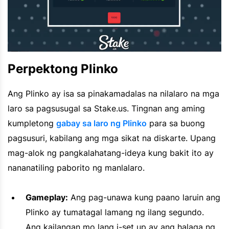
Perpektong Plinko
Ang Plinko ay isa sa pinakamadalas na nilalaro na mga
laro sa pagsusugal sa Stake.us. Tingnan ang aming
kumpletong
gabay sa laro ng Plinko
para sa buong
pagsusuri, kabilang ang mga sikat na diskarte. Upang
mag-alok ng pangkalahatang-ideya kung bakit ito ay
nananatiling paborito ng manlalaro.
Gameplay:
Ang pag-unawa kung paano laruin ang
Plinko ay tumatagal lamang ng ilang segundo.
Ang kailangan mo lang i-set up ay ang halaga ng