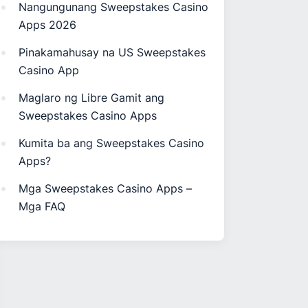
Nangungunang Sweepstakes Casino
Apps 2026
Pinakamahusay na US Sweepstakes
Casino App
Maglaro ng Libre Gamit ang
Sweepstakes Casino Apps
Kumita ba ang Sweepstakes Casino
Apps?
Mga Sweepstakes Casino Apps –
Mga FAQ