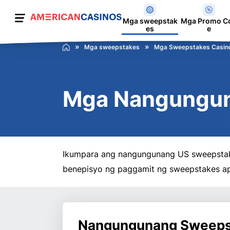
Mga sweepstak
Mga Promo C
es
e
Mga sweepstakes
Mga Sweepstakes Casin
Mga Nangungun
Ikumpara ang nangungunang US sweepstak
benepisyo ng paggamit ng sweepstakes ap
Nangungunang Sweeps