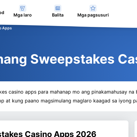
od
Mga laro
Balita
Mga pagsusuri
o Apps
ang Sweepstakes Ca
es casino apps para mahanap mo ang pinakamahusay na b
p at kung paano magsimulang maglaro kaagad sa iyong pab
takes Casino Apps 2026