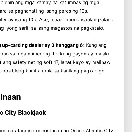
oblehin ang mga kamay na katumbas ng mga
ara sa paghahati ng isang pares ng 10s.
er ay isang 10 o Ace, maaari mong isaalang-alang
ng iyong sarili sa isang magastos na pagkatalo.
 up-card ng dealer ay 3 hanggang 6:
Kung ang
nman sa mga numerong ito, kung gayon ay malaki
t ang safety net ng soft 17, lahat kayo ay malinaw
t posibleng kumita mula sa kanilang pagkabigo.
hinaan
c City Blackjack
ga natatanging panuntunan ng Online Atlantic City