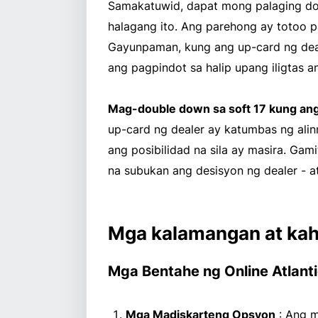
Samakatuwid, dapat mong palaging d
halagang ito. Ang parehong ay totoo p
Gayunpaman, kung ang up-card ng deal
ang pagpindot sa halip upang iligtas a
Mag-double down sa soft 17 kung ang
up-card ng dealer ay katumbas ng ali
ang posibilidad na sila ay masira. Gami
na subukan ang desisyon ng dealer - a
Mga kalamangan at ka
Mga Bentahe ng Online Atlanti
Mga Madiskarteng Opsyon
: Ang m