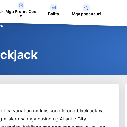
ak
Mga Promo Cod
Balita
Mga pagsusuri
e
ck
ackjack
kat na variation ng klasikong larong blackjack na
nilalaro sa mga casino ng Atlantic City.