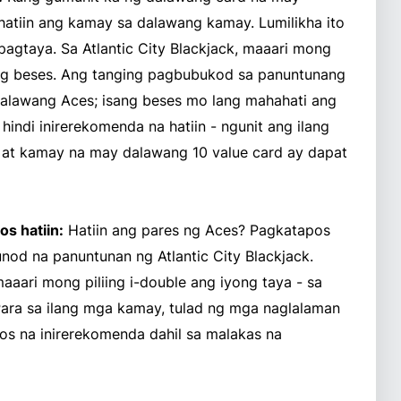
 hatiin ang kamay sa dalawang kamay. Lumilikha ito
gtaya. Sa Atlantic City Blackjack, maaari mong
ng beses. Ang tanging pagbubukod sa panuntunang
dalawang Aces; isang beses mo lang mahahati ang
indi inirerekomenda na hatiin - ngunit ang ilang
 at kamay na may dalawang 10 value card ay dapat
s hatiin:
Hatiin ang pares ng Aces? Pagkatapos
od na panuntunan ng Atlantic City Blackjack.
aari mong piliing i-double ang iyong taya - sa
Para sa ilang mga kamay, tulad ng mga naglalaman
bos na inirerekomenda dahil sa malakas na