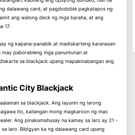
katangian, kabilang ang opsyong sumuko, huli na
ng dalawang card, at pagdodoble pagkatapos ng
o gamit ang walong deck ng mga baraha, at ang
a 17.
igay ng kapana-panabik at madiskarteng karanasan
na may paborableng mga panuntunan at
diskarte sa blackjack upang mapakinabangan ang
ntic City Blackjack
alaman sa blackjack. Ang layunin ng larong
 magawa ito, kailangan mong magkaroon ng mas
ealer. Ang pinakamahusay na kamay sa laro ay 21 -
a sa laro. Bibigyan ka ng dalawang card upang