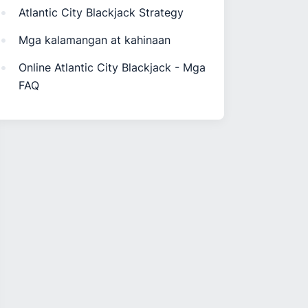
Atlantic City Blackjack Strategy
Mga kalamangan at kahinaan
Online Atlantic City Blackjack - Mga
FAQ