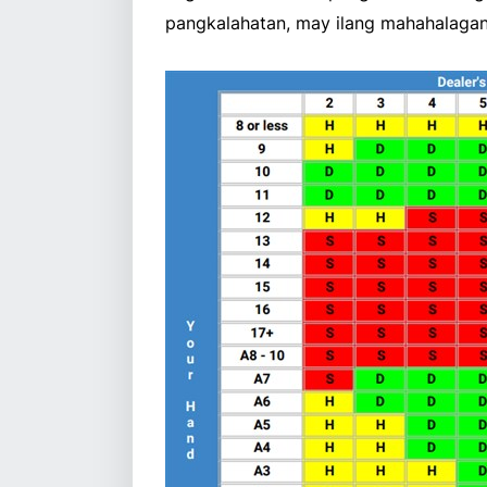
pangkalahatan, may ilang mahahalagang