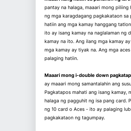
pantay na halaga, maaari mong piliing
ng mga karagdagang pagkakataon sa pa
hatiin ang mga kamay hanggang tatlo
ito ay isang kamay na naglalaman ng 
kamay na ito. Ang ilang mga kamay ay h
mga kamay ay tiyak na. Ang mga aces
palaging hatiin.
Maaari mong i-double down pagkatapo
ay maaari mong samantalahin ang susun
Pagkatapos mahati ang isang kamay, ma
halaga ng pagguhit ng isa pang card. 
ng 10 card o Aces - ito ay palaging lu
pagkakataon ng tagumpay.