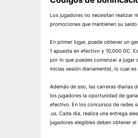
Los jugadores no necesitan realizar
promociones que mantienen su saldo
En primer lugar, puede obtener un gen
1 apuesta en efectivo y 10,000 GC. E
por lo que puedes comenzar a jugar s
inicias sesión diariamente), lo cual e
Además de eso, las carreras diarias de
los jugadores la oportunidad de gana
efectivo. En los concursos de redes 
.us. Cada día, realiza una entrega al
jugadores elegibles deben obtener el 