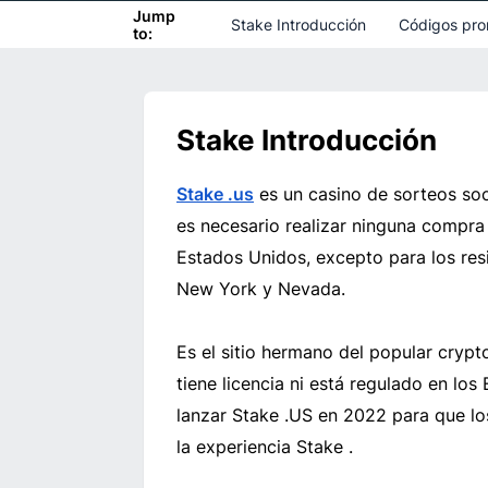
Jump
Stake Introducción
Códigos pro
to:
Stake Introducción
Stake .us
es un casino de sorteos soc
es necesario realizar ninguna compra 
Estados Unidos, excepto para los res
New York y Nevada.
Es el sitio hermano del popular cryp
tiene licencia ni está regulado en los
lanzar
Stake .US en 2022 para que lo
la experiencia Stake .