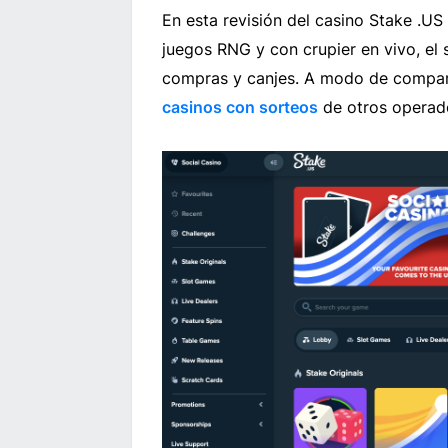
En esta revisión del casino
Stake .US 
juegos RNG y con crupier en vivo, el 
compras y canjes. A modo de compar
casinos con sorteos
de otros operador