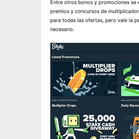
Entre otros bonos y promociones se e
premios y concursos de multiplicador
para todas las ofertas, pero vale la p
necesario.