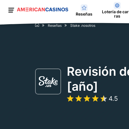
Lotería de car
Reseñas
ras
Reseñas
Stake .nosotros
Revisión d
[año]
4.5