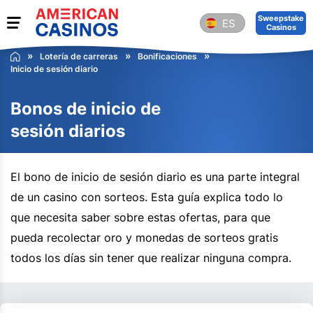
Sweepstake
ES
Casinos
Lotería de carreras
Bonificaciones
Inicio de sesión diario
Bonos de inicio de
sesión diarios
El bono de inicio de sesión diario es una parte integral
de un casino con sorteos. Esta guía explica todo lo
que necesita saber sobre estas ofertas, para que
pueda recolectar oro y monedas de sorteos gratis
todos los días sin tener que realizar ninguna compra.