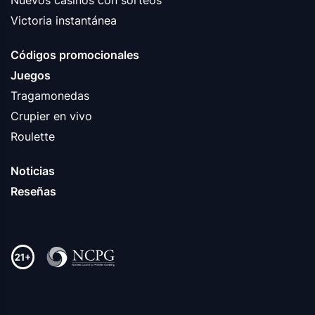
Victoria instantánea
Códigos promocionales
Juegos
Tragamonedas
Crupier en vivo
Roulette
Noticias
Reseñas