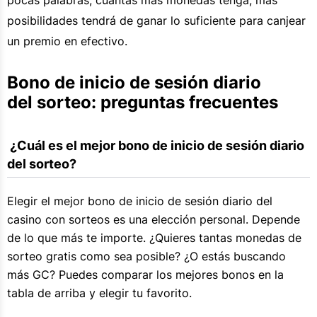
pocas palabras, cuantas más monedas tenga, más
posibilidades tendrá de ganar lo suficiente para canjear
un premio en efectivo.
Bono de inicio de sesión diario 
del sorteo: preguntas frecuentes
 ¿Cuál es el mejor bono de inicio de sesión diario 
del sorteo?
Elegir el mejor bono de inicio de sesión diario del
casino con sorteos es una elección personal. Depende
de lo que más te importe. ¿Quieres tantas monedas de
sorteo gratis como sea posible? ¿O estás buscando
más GC? Puedes comparar los mejores bonos en la
tabla de arriba y elegir tu favorito.