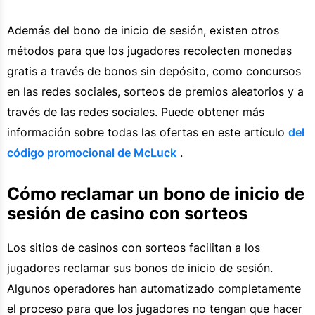
Además del bono de inicio de sesión, existen otros
métodos para que los jugadores recolecten monedas
gratis a través de bonos sin depósito, como concursos
en las redes sociales, sorteos de premios aleatorios y a
través de las redes sociales. Puede obtener más
información sobre todas las ofertas en este artículo
del
código promocional de McLuck
.
Cómo reclamar un bono de inicio de
sesión de casino con sorteos
Los sitios de casinos con sorteos facilitan a los
jugadores reclamar sus bonos de inicio de sesión.
Algunos operadores han automatizado completamente
el proceso para que los jugadores no tengan que hacer