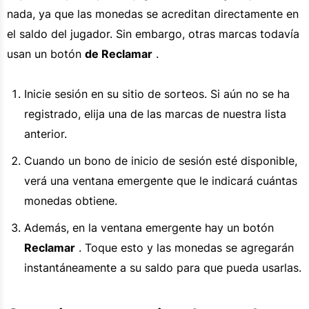
nada, ya que las monedas se acreditan directamente en
el saldo del jugador. Sin embargo, otras marcas todavía
usan un botón
de Reclamar
.
Inicie sesión en su sitio de sorteos. Si aún no se ha
registrado, elija una de las marcas de nuestra lista
anterior.
Cuando un bono de inicio de sesión esté disponible,
verá una ventana emergente que le indicará cuántas
monedas obtiene.
Además, en la ventana emergente hay un botón
Reclamar
. Toque esto y las monedas se agregarán
instantáneamente a su saldo para que pueda usarlas.