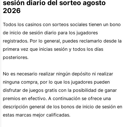
sesión diario del sorteo agosto
2026
Todos los casinos con sorteos sociales tienen un bono
de inicio de sesión diario para los jugadores
registrados. Por lo general, puedes reclamarlo desde la
primera vez que inicias sesión y todos los días
posteriores.
No es necesario realizar ningún depósito ni realizar
ninguna compra, por lo que los jugadores pueden
disfrutar de juegos gratis con la posibilidad de ganar
premios en efectivo. A continuación se ofrece una
descripción general de los bonos de inicio de sesión en
estas marcas mejor calificadas.