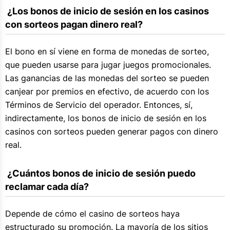
 ¿Los bonos de inicio de sesión en los casinos 
con sorteos pagan dinero real?
El bono en sí viene en forma de monedas de sorteo,
que pueden usarse para jugar juegos promocionales.
Las ganancias de las monedas del sorteo se pueden
canjear por premios en efectivo, de acuerdo con los
Términos de Servicio del operador. Entonces, sí,
indirectamente, los bonos de inicio de sesión en los
casinos con sorteos pueden generar pagos con dinero
real.
 ¿Cuántos bonos de inicio de sesión puedo 
reclamar cada día?
Depende de cómo el casino de sorteos haya
estructurado su promoción. La mayoría de los sitios