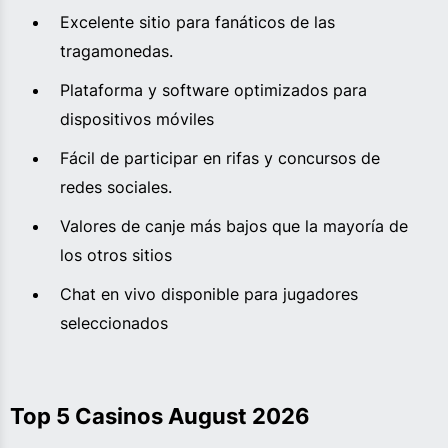
Excelente sitio para fanáticos de las
tragamonedas.
Plataforma y software optimizados para
dispositivos móviles
Fácil de participar en rifas y concursos de
redes sociales.
Valores de canje más bajos que la mayoría de
los otros sitios
Chat en vivo disponible para jugadores
seleccionados
Top 5 Casinos August 2026