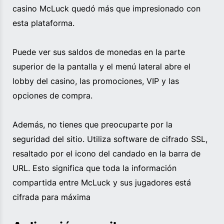
casino McLuck quedó más que impresionado con
esta plataforma.
Puede ver sus saldos de monedas en la parte
superior de la pantalla y el menú lateral abre el
lobby del casino, las promociones, VIP y las
opciones de compra.
Además, no tienes que preocuparte por la
seguridad del sitio. Utiliza software de cifrado SSL,
resaltado por el icono del candado en la barra de
URL. Esto significa que toda la información
compartida entre McLuck y sus jugadores está
cifrada para máxima