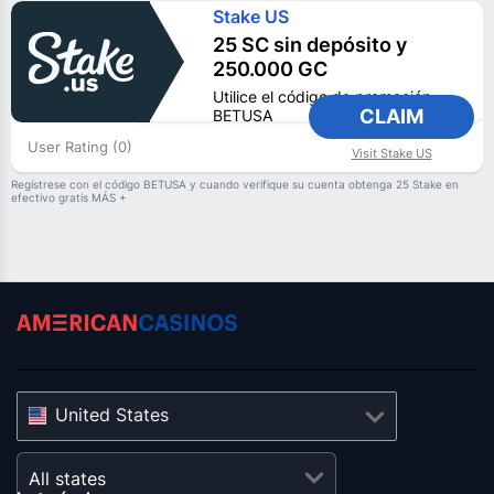
Stake US
25 SC sin depósito y
250.000 GC
Utilice el código de promoción
CLAIM
BETUSA
User Rating (0)
Visit Stake US
Regístrese con el código BETUSA y cuando verifique su cuenta obtenga 25 Stake en
efectivo gratis MÁS
+
United States
All states