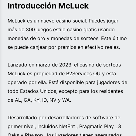
Introducción McLuck
McLuck es un nuevo casino social. Puedes jugar
más de 300 juegos estilo casino gratis usando
monedas de oro y monedas de sorteos. Este último
se puede canjear por premios en efectivo reales.
Lanzado en marzo de 2023, el casino de sorteos
McLuck es propiedad de B2Services OÜ y está
operado por ella. Está disponible para jugadores de
todo Estados Unidos, excepto para los residentes
de AL, GA, KY, ID, NV y WA.
Desarrollado por desarrolladores de software de
primer nivel, incluidos NetEnt , Pragmatic Play , 3
Oaks y Playson , los jugadores tienen asegurados