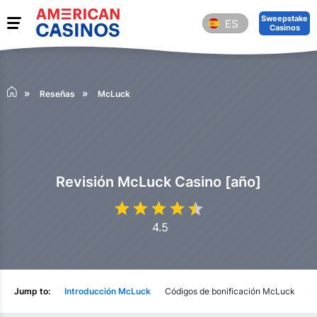
Sweepstake
ES
Casinos
Reseñas
McLuck
Revisión McLuck Casino [año]
4.5
Jump to:
Introducción McLuck
Códigos de bonificación McLuck
S