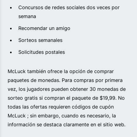
Concursos de redes sociales dos veces por
semana
Recomendar un amigo
Sorteos semanales
Solicitudes postales
McLuck también ofrece la opción de comprar
paquetes de monedas. Para compras por primera
vez, los jugadores pueden obtener 30 monedas de
sorteo gratis si compran el paquete de $19,99. No
todas las ofertas requieren códigos de cupón
McLuck ; sin embargo, cuando es necesario, la
información se destaca claramente en el sitio web.