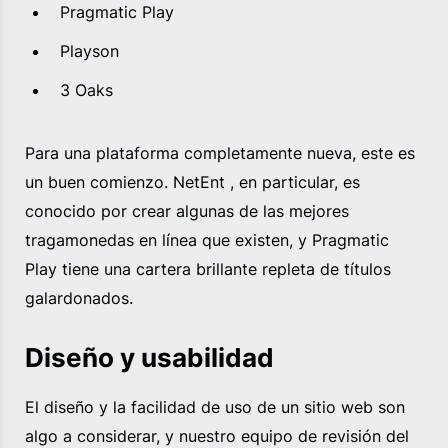
Pragmatic Play
Playson
3 Oaks
Para una plataforma completamente nueva, este es
un buen comienzo. NetEnt , en particular, es
conocido por crear algunas de las mejores
tragamonedas en línea que existen, y Pragmatic
Play tiene una cartera brillante repleta de títulos
galardonados.
Diseño y usabilidad
El diseño y la facilidad de uso de un sitio web son
algo a considerar, y nuestro equipo de revisión del