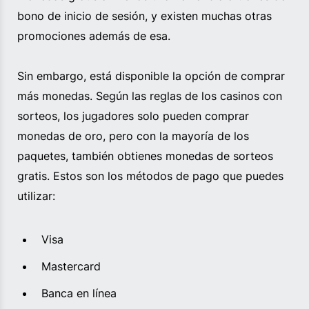
bono de inicio de sesión, y existen muchas otras
promociones además de esa.
Sin embargo, está disponible la opción de comprar
más monedas. Según las reglas de los casinos con
sorteos, los jugadores solo pueden comprar
monedas de oro, pero con la mayoría de los
paquetes, también obtienes monedas de sorteos
gratis. Estos son los métodos de pago que puedes
utilizar:
Visa
Mastercard
Banca en línea