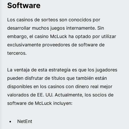
Software
Los casinos de sorteos son conocidos por
desarrollar muchos juegos internamente. Sin
embargo, el casino McLuck ha optado por utilizar
exclusivamente proveedores de software de
terceros.
La ventaja de esta estrategia es que los jugadores
pueden disfrutar de títulos que también están
disponibles en los casinos con dinero real mejor
valorados de EE. UU. Actualmente, los socios de
software de McLuck incluyen:
NetEnt