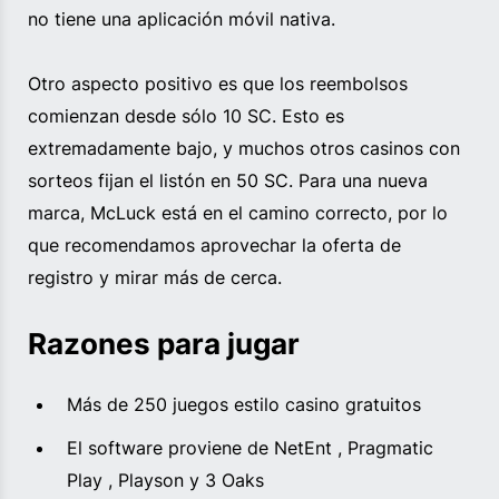
no tiene una aplicación móvil nativa.
Otro aspecto positivo es que los reembolsos
comienzan desde sólo 10 SC. Esto es
extremadamente bajo, y muchos otros casinos con
sorteos fijan el listón en 50 SC. Para una nueva
marca, McLuck está en el camino correcto, por lo
que recomendamos aprovechar la oferta de
registro y mirar más de cerca.
Razones para jugar
Más de 250 juegos estilo casino gratuitos
El software proviene de NetEnt , Pragmatic
Play , Playson y 3 Oaks