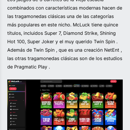
combinados con características modernas hacen de
las tragamonedas clásicas una de las categorías
más populares en este nicho. McLuck tiene quince
títulos, incluidos Super 7, Diamond Strike, Shining
Hot 100, Super Joker y el muy querido Twin Spin .
Además de Twin Spin , que es una creación NetEnt ,
las otras tragamonedas clásicas son de los estudios
de Pragmatic Play .