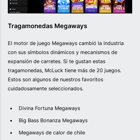
Tragamonedas Megaways
El motor de juego Megaways cambió la industria
con sus símbolos dinámicos y mecanismos de
expansión de carretes. Si te gustan estas
tragamonedas, McLuck tiene más de 20 juegos.
Estos son algunos de nuestros favoritos
cuidadosamente seleccionados.
Divina Fortuna Megaways
Big Bass Bonanza Megaways
Megaways de calor de chile