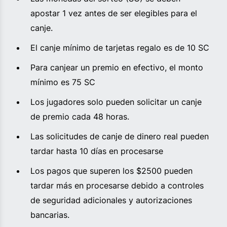
apostar 1 vez antes de ser elegibles para el
canje.
El canje mínimo de tarjetas regalo es de 10 SC
Para canjear un premio en efectivo, el monto
mínimo es 75 SC
Los jugadores solo pueden solicitar un canje
de premio cada 48 horas.
Las solicitudes de canje de dinero real pueden
tardar hasta 10 días en procesarse
Los pagos que superen los $2500 pueden
tardar más en procesarse debido a controles
de seguridad adicionales y autorizaciones
bancarias.