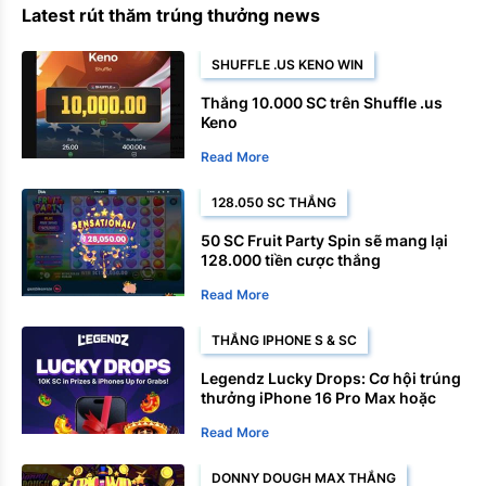
Latest rút thăm trúng thưởng news
SHUFFLE .US KENO WIN
Thắng 10.000 SC trên Shuffle .us
Keno
Read More
128.050 SC THẮNG
50 SC Fruit Party Spin sẽ mang lại
128.000 tiền cược thắng
Read More
THẮNG IPHONE S & SC
Legendz Lucky Drops: Cơ hội trúng
thưởng iPhone 16 Pro Max hoặc
phần quà trị giá 10.000 SC
Read More
DONNY DOUGH MAX THẮNG