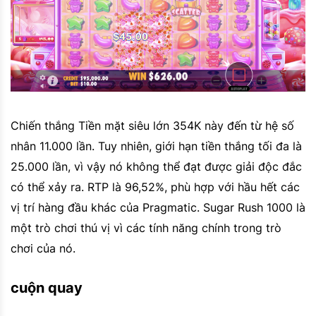
Chiến thắng Tiền mặt siêu lớn 354K này đến từ hệ số
nhân 11.000 lần. Tuy nhiên, giới hạn tiền thắng tối đa là
25.000 lần, vì vậy nó không thể đạt được giải độc đắc
có thể xảy ra. RTP là 96,52%, phù hợp với hầu hết các
vị trí hàng đầu khác của Pragmatic. Sugar Rush 1000 là
một trò chơi thú vị vì các tính năng chính trong trò
chơi của nó.
cuộn quay