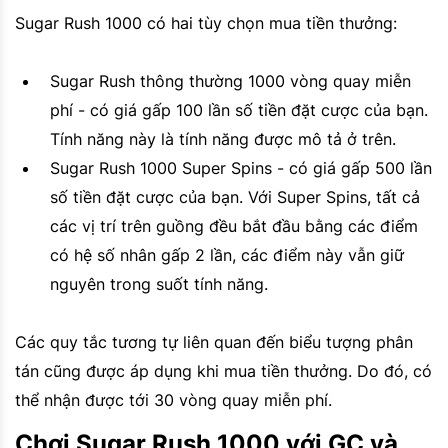
Sugar Rush 1000 có hai tùy chọn mua tiền thưởng:
Sugar Rush thông thường 1000 vòng quay miễn
phí - có giá gấp 100 lần số tiền đặt cược của bạn.
Tính năng này là tính năng được mô tả ở trên.
Sugar Rush 1000 Super Spins - có giá gấp 500 lần
số tiền đặt cược của bạn. Với Super Spins, tất cả
các vị trí trên guồng đều bắt đầu bằng các điểm
có hệ số nhân gấp 2 lần, các điểm này vẫn giữ
nguyên trong suốt tính năng.
Các quy tắc tương tự liên quan đến biểu tượng phân
tán cũng được áp dụng khi mua tiền thưởng. Do đó, có
thể nhận được tới 30 vòng quay miễn phí.
Chơi Sugar Rush 1000 với GC và