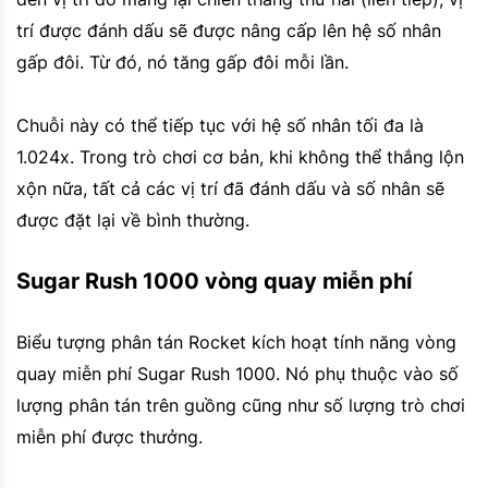
trí được đánh dấu sẽ được nâng cấp lên hệ số nhân
gấp đôi. Từ đó, nó tăng gấp đôi mỗi lần.
Chuỗi này có thể tiếp tục với hệ số nhân tối đa là
1.024x. Trong trò chơi cơ bản, khi không thể thắng lộn
xộn nữa, tất cả các vị trí đã đánh dấu và số nhân sẽ
được đặt lại về bình thường.
Sugar Rush 1000 vòng quay miễn phí
Biểu tượng phân tán Rocket kích hoạt tính năng vòng
quay miễn phí Sugar Rush 1000. Nó phụ thuộc vào số
lượng phân tán trên guồng cũng như số lượng trò chơi
miễn phí được thưởng.