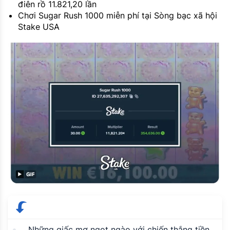
điên rồ 11.821,20 lần
Chơi Sugar Rush 1000 miễn phí tại Sòng bạc xã hội
Stake USA
Những giấc mơ ngọt ngào với chiến thắng tiền