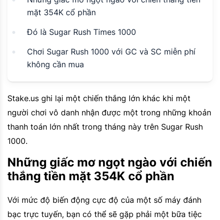
mặt 354K cổ phần
Đó là Sugar Rush Times 1000
Chơi Sugar Rush 1000 với GC và SC miễn phí
không cần mua
Stake.us ghi lại một chiến thắng lớn khác khi một
người chơi vô danh nhận được một trong những khoản
thanh toán lớn nhất trong tháng này trên Sugar Rush
1000.
Những giấc mơ ngọt ngào với chiến
thắng tiền mặt 354K cổ phần
Với mức độ biến động cực độ của một số máy đánh
bạc trực tuyến, bạn có thể sẽ gặp phải một bữa tiệc