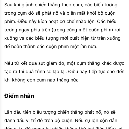
Sau khi giành chiến thắng theo cụm, các biểu tượng
trong cụm đó sẽ phát nổ và biến mất khỏi bộ cuộn
phim. Điều này kích hoạt cơ chế nhào lộn. Các biểu
tượng ngay phía trên (trong cùng một cuộn phim) rơi
xuống và các biểu tượng mới xuất hiện từ trên xuống
để hoàn thành các cuộn phim một lần nữa.
Nếu từ kết quả sụt giảm đó, một cụm thắng khác được
tạo ra thì quá trình sẽ lặp lại. Điều này tiếp tục cho đến
khi không còn cụm nào thắng nữa
Điểm nhân
Lần đầu tiên biểu tượng chiến thắng phát nổ, nó sẽ
đánh dấu vị trí đó trên bộ cuộn. Nếu sự lộn xộn dẫn
đến vị trí đó mang lại chiến thắng thứ hai (liên tiếp), vị