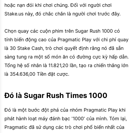
hoặc nạn đói khi chơi chúng. Đối với người chơi
Stake.us này, đó chắc chắn là người chơi trước đây.
Chọn quay các cuộn phim trên Sugar Rush 1000 có
tính biến động cao của Pragmatic Play với chi phí quay
là 30 Stake Cash, trò chơi quyết định rằng nó đã sẵn
sàng tung ra một số món ăn có đường cực kỳ hấp dẫn.
Tổng hệ số nhân là 11.821,20 lần, tạo ra chiến thắng lớn
là 354.636,00 Tiền đặt cược.
Đó là Sugar Rush Times 1000
Đó là một bước đột phá của nhóm Pragmatic Play khi
phát hành loạt máy đánh bạc '1000' của mình. Tóm lại,
Pragmatic đã sử dụng các trò chơi phổ biến nhất của