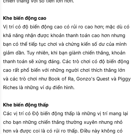
chiến thắng với số tiền lớn hơn.
Khe biến động cao
Vị trí có độ biến động cao có rủi ro cao hơn; mặc dù có
khả năng nhận được khoản thanh toán cao hơn nhưng
bạn có thể tiếp tục chơi và chứng kiến số dư của mình
giảm dần. Tuy nhiên, khi bạn giành chiến thắng, khoản
thanh toán sẽ xứng đáng. Các trò chơi có độ biến động
cao rất phổ biến với những người chơi thích thắng lớn
và các trò chơi như Book of Ra, Gonzo's Quest và Piggy
Riches là những ví dụ điển hình.
Khe biến động thấp
Các vị trí có Độ biến động thấp là những vị trí mang lại
cho bạn những chiến thắng thường xuyên nhưng nhỏ
hơn và được coi là có rủi ro thấp. Điều này không có