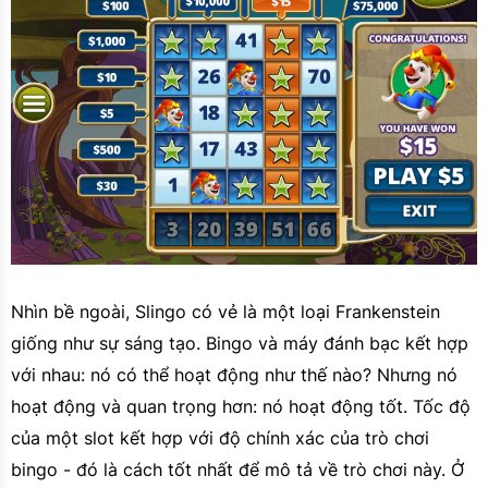
Nhìn bề ngoài, Slingo có vẻ là một loại Frankenstein
giống như sự sáng tạo. Bingo và máy đánh bạc kết hợp
với nhau: nó có thể hoạt động như thế nào? Nhưng nó
hoạt động và quan trọng hơn: nó hoạt động tốt. Tốc độ
của một slot kết hợp với độ chính xác của trò chơi
bingo - đó là cách tốt nhất để mô tả về trò chơi này. Ở