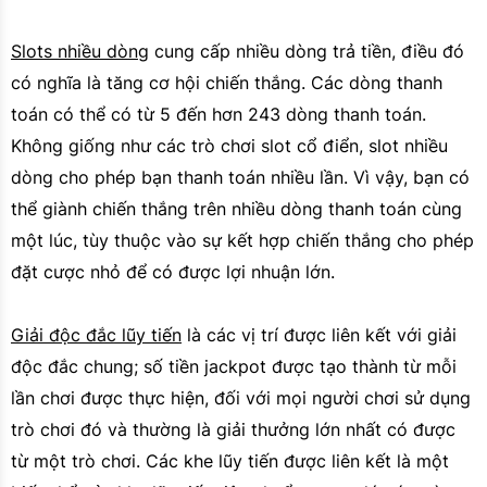
Slots nhiều dòng
cung cấp nhiều dòng trả tiền, điều đó
có nghĩa là tăng cơ hội chiến thắng. Các dòng thanh
toán có thể có từ 5 đến hơn 243 dòng thanh toán.
Không giống như các trò chơi slot cổ điển, slot nhiều
dòng cho phép bạn thanh toán nhiều lần. Vì vậy, bạn có
thể giành chiến thắng trên nhiều dòng thanh toán cùng
một lúc, tùy thuộc vào sự kết hợp chiến thắng cho phép
đặt cược nhỏ để có được lợi nhuận lớn.
Giải độc đắc lũy tiến
là các vị trí được liên kết với giải
độc đắc chung; số tiền jackpot được tạo thành từ mỗi
lần chơi được thực hiện, đối với mọi người chơi sử dụng
trò chơi đó và thường là giải thưởng lớn nhất có được
từ một trò chơi. Các khe lũy tiến được liên kết là một