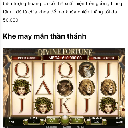
biểu tượng hoang dã có thể xuất hiện trên guồng trung
tâm - đó là chìa khóa để mở khóa chiến thắng tối đa
50.000.
Khe may mắn thần thánh