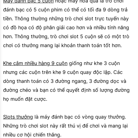
Máy đánh bạc 5 cuộn
hoặc máy hoa quả là trò chơi
đánh bạc có 5 cuộn phim có thể có tối đa 9 dòng trả
tiền. Thông thường những trò chơi slot trực tuyến này
có đồ họa có độ phân giải cao hơn và nhiều tính năng
hơn. Thông thường, trò chơi slot 5 cuộn sẽ có một trò
chơi có thưởng mang lại khoản thanh toán tốt hơn.
Khe cắm nhiều hàng 9 cuộn
giống như khe 3 cuộn
nhưng các cuộn trên khe 9 cuộn quay độc lập. Các
dòng thanh toán có 3 đường ngang, 3 đường dọc và
đường chéo và bạn có thể quyết định số lượng đường
họ muốn đặt cược.
Slots thưởng
là máy đánh bạc có vòng quay thưởng.
Những trò chơi slot này rất thú vị để chơi và mang lại
nhiều cơ hội chiến thắng.