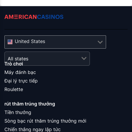
United States
All states
Trò chơi
Máy đánh bạc
Đại lý trực tiếp
Roulette
rút thăm trúng thưởng
Tiền thưởng
Sòng bạc rút thăm trúng thưởng mới
Chiến thắng ngay lập tức