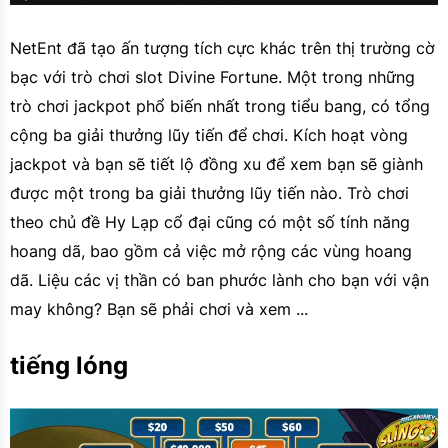
NetEnt đã tạo ấn tượng tích cực khác trên thị trường cờ
bạc với trò chơi slot Divine Fortune. Một trong những
trò chơi jackpot phổ biến nhất trong tiểu bang, có tổng
cộng ba giải thưởng lũy tiến để chơi. Kích hoạt vòng
jackpot và bạn sẽ tiết lộ đồng xu để xem bạn sẽ giành
được một trong ba giải thưởng lũy tiến nào. Trò chơi
theo chủ đề Hy Lạp cổ đại cũng có một số tính năng
hoang dã, bao gồm cả việc mở rộng các vùng hoang
dã. Liệu các vị thần có ban phước lành cho bạn với vận
may không? Bạn sẽ phải chơi và xem ...
tiếng lóng