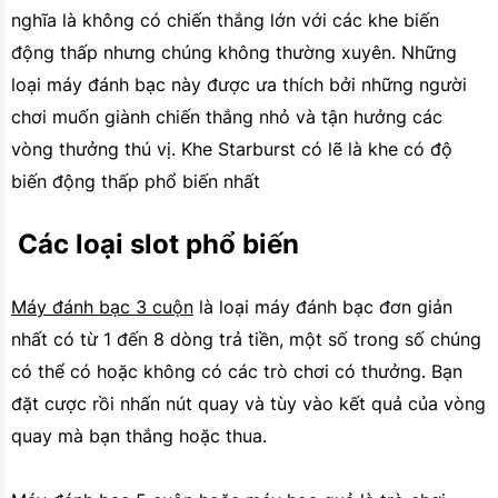
nghĩa là không có chiến thắng lớn với các khe biến
động thấp nhưng chúng không thường xuyên. Những
loại máy đánh bạc này được ưa thích bởi những người
chơi muốn giành chiến thắng nhỏ và tận hưởng các
vòng thưởng thú vị. Khe Starburst có lẽ là khe có độ
biến động thấp phổ biến nhất
 Các loại slot phổ biến
Máy đánh bạc 3 cuộn
là loại máy đánh bạc đơn giản
nhất có từ 1 đến 8 dòng trả tiền, một số trong số chúng
có thể có hoặc không có các trò chơi có thưởng. Bạn
đặt cược rồi nhấn nút quay và tùy vào kết quả của vòng
quay mà bạn thắng hoặc thua.