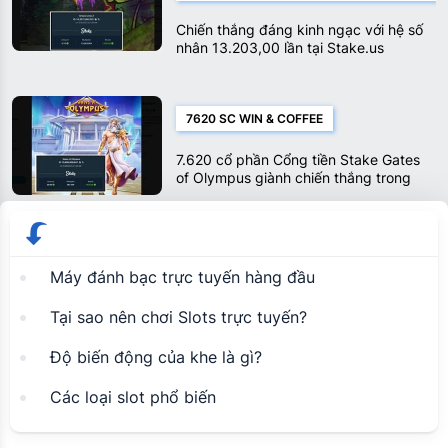
Chiến thắng đáng kinh ngạc với hệ số
nhân 13.203,00 lần tại Stake.us
7620 SC WIN & COFFEE
7.620 cổ phần Cổng tiền Stake Gates
of Olympus giành chiến thắng trong
bữa sáng
Máy đánh bạc trực tuyến hàng đầu
Tại sao nên chơi Slots trực tuyến?
Độ biến động của khe là gì?
Các loại slot phổ biến