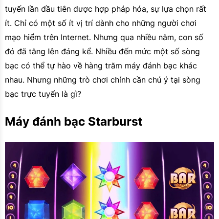
tuyến lần đầu tiên được hợp pháp hóa, sự lựa chọn rất
ít. Chỉ có một số ít vị trí dành cho những người chơi
mạo hiểm trên Internet. Nhưng qua nhiều năm, con số
đó đã tăng lên đáng kể. Nhiều đến mức một số sòng
bạc có thể tự hào về hàng trăm máy đánh bạc khác
nhau. Nhưng những trò chơi chính cần chú ý tại sòng
bạc trực tuyến là gì?
Máy đánh bạc Starburst