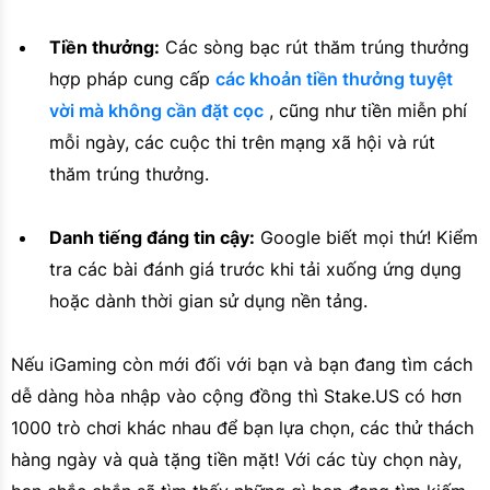
Tiền thưởng:
Các sòng bạc rút thăm trúng thưởng
hợp pháp cung cấp
các khoản tiền thưởng tuyệt
vời mà không cần đặt cọc
, cũng như tiền miễn phí
mỗi ngày, các cuộc thi trên mạng xã hội và rút
thăm trúng thưởng.
Danh tiếng đáng tin cậy:
Google biết mọi thứ! Kiểm
tra các bài đánh giá trước khi tải xuống ứng dụng
hoặc dành thời gian sử dụng nền tảng.
Nếu iGaming còn mới đối với bạn và bạn đang tìm cách
dễ dàng hòa nhập vào cộng đồng thì Stake.US có hơn
1000 trò chơi khác nhau để bạn lựa chọn, các thử thách
hàng ngày và quà tặng tiền mặt! Với các tùy chọn này,