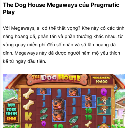
The Dog House Megaways của Pragmatic
Play
Với Megaways, ai có thể thất vọng? Khe này có các tính
năng hoang dã, phân tán và phần thưởng khác nhau, từ
vòng quay miễn phí đến số nhân và số lần hoang dã
dính. Megaways này đã được người hâm mộ yêu thích
kể từ ngày đầu tiên.