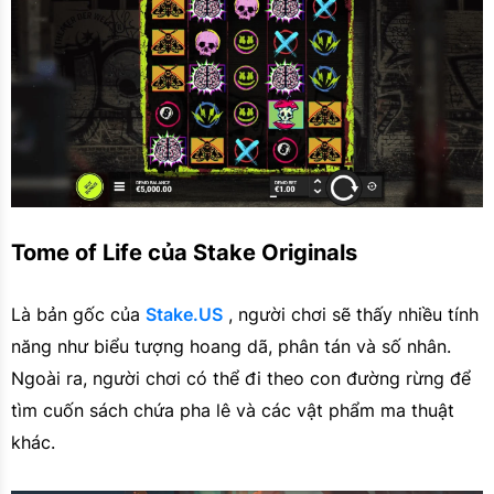
Tome of Life của Stake Originals
Là bản gốc của
Stake.US
, người chơi sẽ thấy nhiều tính
năng như biểu tượng hoang dã, phân tán và số nhân.
Ngoài ra, người chơi có thể đi theo con đường rừng để
tìm cuốn sách chứa pha lê và các vật phẩm ma thuật
khác.