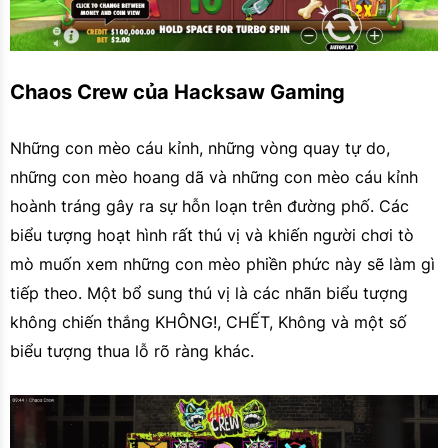
Chaos Crew của Hacksaw Gaming
Những con mèo cáu kỉnh, những vòng quay tự do,
những con mèo hoang dã và những con mèo cáu kỉnh
hoành tráng gây ra sự hỗn loạn trên đường phố. Các
biểu tượng hoạt hình rất thú vị và khiến người chơi tò
mò muốn xem những con mèo phiền phức này sẽ làm gì
tiếp theo. Một bổ sung thú vị là các nhãn biểu tượng
không chiến thắng KHÔNG!, CHẾT, Không và một số
biểu tượng thua lỗ rõ ràng khác.