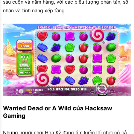
sáu cuộn và năm hàng, với các biểu tượng phân tán, số
nhân và tính năng xếp tầng.
Wanted Dead or A Wild của Hacksaw
Gaming
Những người chơi Hoa Kỳ đang tìm kiếm lối chơi có cả