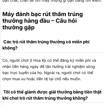
bạn chắc chắn sẽ tìm thấy những gì bạn đang tìm kiếm.
Máy đánh bạc rút thăm trúng 
thưởng hàng đầu – Câu hỏi 
thường gặp
 Các trò rút thăm trúng thưởng có miễn phí 
không?
Có, người chơi ở Hoa Kỳ có thể đăng ký miễn phí và
nhận tiền hàng ngày để tận hưởng trải nghiệm sòng
bạc trực tuyến của họ. Ngoài ra, người chơi có thể
chọn mua xu hoặc tiền tệ tại chỗ nếu muốn.
 Tôi có thể giành được giải thưởng bằng tiền thật 
khi chơi trò rút thăm trúng thưởng không?