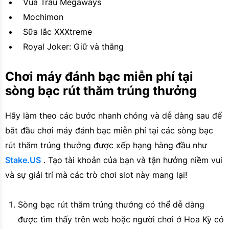
Vua Trâu Megaways
Mochimon
Sữa lắc XXXtreme
Royal Joker: Giữ và thắng
Chơi máy đánh bạc miễn phí tại
sòng bạc rút thăm trúng thưởng
Hãy làm theo các bước nhanh chóng và dễ dàng sau để
bắt đầu chơi máy đánh bạc miễn phí tại các sòng bạc
rút thăm trúng thưởng được xếp hạng hàng đầu như
Stake.US
. Tạo tài khoản của bạn và tận hưởng niềm vui
và sự giải trí mà các trò chơi slot này mang lại!
Sòng bạc rút thăm trúng thưởng có thể dễ dàng
được tìm thấy trên web hoặc người chơi ở Hoa Kỳ có