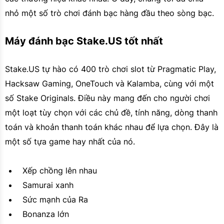
nhỏ một số trò chơi đánh bạc hàng đầu theo sòng bạc.
Máy đánh bạc Stake.US tốt nhất
Stake.US tự hào có 400 trò chơi slot từ Pragmatic Play,
Hacksaw Gaming, OneTouch và Kalamba, cùng với một
số Stake Originals. Điều này mang đến cho người chơi
một loạt tùy chọn với các chủ đề, tính năng, dòng thanh
toán và khoản thanh toán khác nhau để lựa chọn. Đây là
một số tựa game hay nhất của nó.
Xếp chồng lên nhau
Samurai xanh
Sức mạnh của Ra
Bonanza lớn