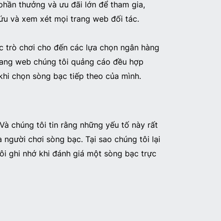
phần thưởng và ưu đãi lớn để tham gia,
ứu và xem xét mọi trang web đối tác.
c trò chơi cho đến các lựa chọn ngân hàng
 trang web chúng tôi quảng cáo đều hợp
hi chọn sòng bạc tiếp theo của mình.
à chúng tôi tin rằng những yếu tố này rất
 người chơi sòng bạc. Tại sao chúng tôi lại
ôi ghi nhớ khi đánh giá một sòng bạc trực