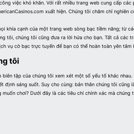
ông việc khó khăn. Với rất nhiều trang web cung cấp các 
ericanCasinos.com xuất hiện. Chúng tôi chăm chỉ nghiên c
ọi khía cạnh của một trang web sòng bạc tiềm năng; từ cá
ng tôi, chúng tôi cũng đưa ra lời hứa cho bạn. Tất cả các
ch vụ cờ bạc trực tuyến để bạn có thể hoàn toàn yên tâm k
ng tôi
 biên tập của chúng tôi xem xét một số yếu tố khác nhau. V
t định sáng suốt. Suy cho cùng: bản thân chúng tôi cũng là
muốn chơi? Dưới đây là các tiêu chí chính xác mà chúng t