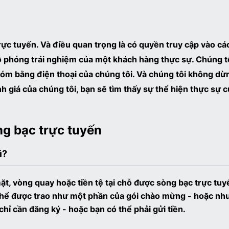
trực tuyến. Và điều quan trọng là có quyền truy cập vào cá
 phỏng trải nghiệm của một khách hàng thực sự. Chúng tô
nhóm bằng điện thoại của chúng tôi. Và chúng tôi không dừn
h giá của chúng tôi, bạn sẽ tìm thấy sự thể hiện thực sự c
g bạc trực tuyến
ì?
ặt, vòng quay hoặc tiền tệ tại chỗ được sòng bạc trực tuy
 thể được trao như một phần của gói chào mừng - hoặc n
chỉ cần đăng ký - hoặc bạn có thể phải gửi tiền.