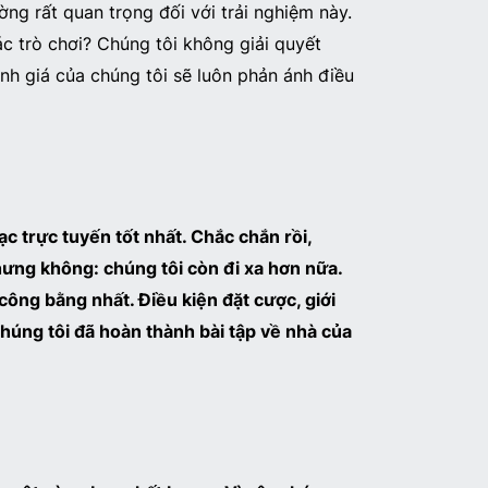
ờng rất quan trọng đối với trải nghiệm này.
c trò chơi? Chúng tôi không giải quyết
nh giá của chúng tôi sẽ luôn phản ánh điều
 trực tuyến tốt nhất. Chắc chắn rồi,
Nhưng không: chúng tôi còn đi xa hơn nữa.
ng bằng nhất. Điều kiện đặt cược, giới
chúng tôi đã hoàn thành bài tập về nhà của