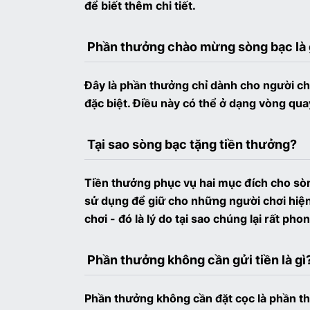
để biết thêm chi tiết.
Phần thưởng chào mừng sòng bạc là 
Đây là phần thưởng chỉ dành cho người chơ
đặc biệt. Điều này có thể ở dạng vòng qua
Tại sao sòng bạc tặng tiền thưởng?
Tiền thưởng phục vụ hai mục đích cho sò
sử dụng để giữ cho những người chơi hiện 
chơi - đó là lý do tại sao chúng lại rất pho
Phần thưởng không cần gửi tiền là gì
Phần thưởng không cần đặt cọc là phần th