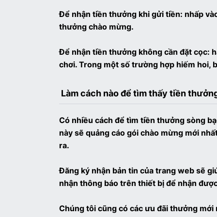
Để nhận tiền thưởng khi gửi tiền: nhấp và
thưởng chào mừng.
Để nhận tiền thưởng không cần đặt cọc: h
chơi. Trong một số trường hợp hiếm hoi, 
Làm cách nào để tìm thấy tiền thưởn
Có nhiều cách để tìm tiền thưởng sòng b
này sẽ quảng cáo gói chào mừng mới nhất 
ra.
Đăng ký nhận bản tin của trang web sẽ gi
nhận thông báo trên thiết bị để nhận đượ
Chúng tôi cũng có các ưu đãi thưởng mới n