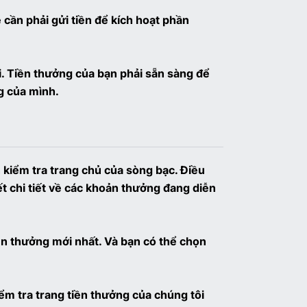
 cần phải gửi tiền để kích hoạt phần
. Tiền thưởng của bạn phải sẵn sàng để
g của mình.
kiểm tra trang chủ của sòng bạc. Điều
t chi tiết về các khoản thưởng đang diễn
ền thưởng mới nhất. Và bạn có thể chọn
ểm tra trang tiền thưởng của chúng tôi