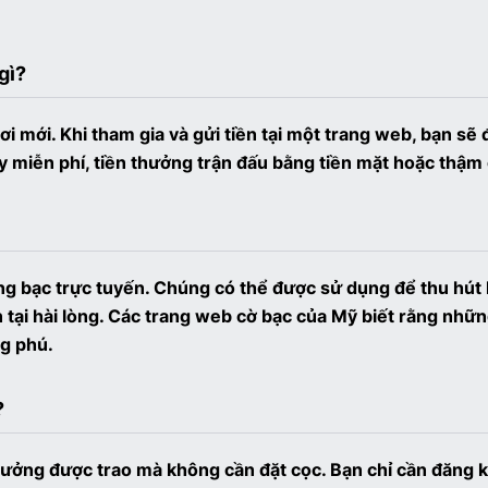
gì?
i mới. Khi tham gia và gửi tiền tại một trang web, bạn s
y miễn phí, tiền thưởng trận đấu bằng tiền mặt hoặc thậm c
ng bạc trực tuyến. Chúng có thể được sử dụng để thu hút
tại hài lòng. Các trang web cờ bạc của Mỹ biết rằng những
ng phú.
?
ưởng được trao mà không cần đặt cọc. Bạn chỉ cần đăng k