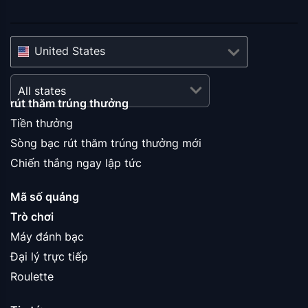
United States
All states
rút thăm trúng thưởng
Tiền thưởng
Sòng bạc rút thăm trúng thưởng mới
Chiến thắng ngay lập tức
Mã số quảng
Trò chơi
Máy đánh bạc
Đại lý trực tiếp
Roulette