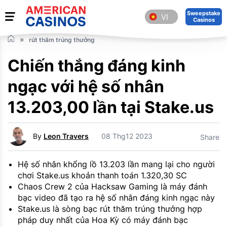
Sweepstake
VI
Casinos
rút thăm trúng thưởng
Chiến thắng đáng kinh
ngạc với hệ số nhân
13.203,00 lần tại Stake.us
By
Leon Travers
08 Thg12 2023
Share
Hệ số nhân khổng lồ 13.203 lần mang lại cho người
chơi Stake.us khoản thanh toán 1.320,30 SC
Chaos Crew 2 của Hacksaw Gaming là máy đánh
bạc video đã tạo ra hệ số nhân đáng kinh ngạc này
Stake.us là sòng bạc rút thăm trúng thưởng hợp
pháp duy nhất của Hoa Kỳ có máy đánh bạc