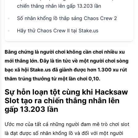
chiến thắng nhân lên gấp 13.203 lần
Số nhân khổng lồ thắp sáng Chaos Crew 2
Hãy thử Chaos Crew II tại Stake.us
Bằng chứng là người chơi không cần chơi nhiều xu
mới thắng lớn. Đây là tin tức về một người chơi sòng
bạc xã hội Stake.us đã giành được hơn 1.300 xu rút
thăm trúng thưởng từ một lần chơi 0,10.
Sự hỗn loạn tột cùng khi Hacksaw
Slot tạo ra chiến thắng nhân lên
gấp 13.203 lần
Ước mơ của tất cả những người đam mê trò chơi slot
là đạt được số nhân khổng lồ và đối với một người