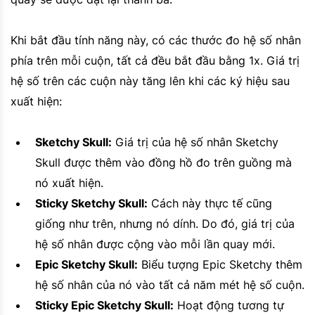
Khi bắt đầu tính năng này, có các thước đo hệ số nhân
phía trên mỗi cuộn, tất cả đều bắt đầu bằng 1x. Giá trị
hệ số trên các cuộn này tăng lên khi các ký hiệu sau
xuất hiện:
Sketchy Skull:
Giá trị của hệ số nhân Sketchy
Skull được thêm vào đồng hồ đo trên guồng mà
nó xuất hiện.
Sticky Sketchy Skull:
Cách này thực tế cũng
giống như trên, nhưng nó dính. Do đó, giá trị của
hệ số nhân được cộng vào mỗi lần quay mới.
Epic Sketchy Skull:
Biểu tượng Epic Sketchy thêm
hệ số nhân của nó vào tất cả năm mét hệ số cuộn.
Sticky Epic Sketchy Skull:
Hoạt động tương tự