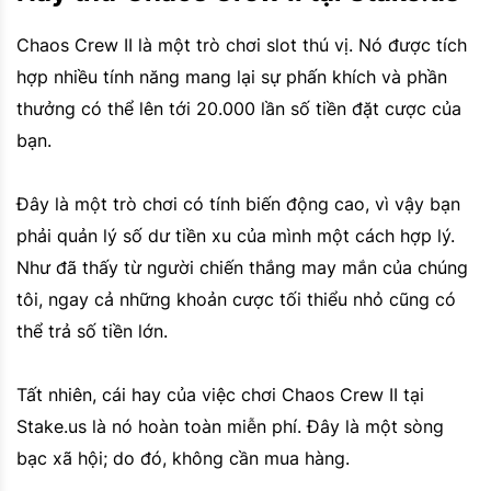
Chaos Crew II là một trò chơi slot thú vị. Nó được tích
hợp nhiều tính năng mang lại sự phấn khích và phần
thưởng có thể lên tới 20.000 lần số tiền đặt cược của
bạn.
Đây là một trò chơi có tính biến động cao, vì vậy bạn
phải quản lý số dư tiền xu của mình một cách hợp lý.
Như đã thấy từ người chiến thắng may mắn của chúng
tôi, ngay cả những khoản cược tối thiểu nhỏ cũng có
thể trả số tiền lớn.
Tất nhiên, cái hay của việc chơi Chaos Crew II tại
Stake.us là nó hoàn toàn miễn phí. Đây là một sòng
bạc xã hội; do đó, không cần mua hàng.