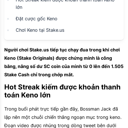
lớn
Đặt cược gốc Keno
Chơi Keno tại Stake.us
Người chơi Stake.us tiếp tục chạy đua trong khi chơi
Keno (Stake Originals) được chứng minh là công
bằng, nâng số dư SC coin của mình từ 0 lên đến 1.505
Stake Cash chỉ trong chớp mắt.
Hot Streak kiếm được khoản thanh
toán Keno lớn
Trong buổi phát trực tiếp gần đây, Bossman Jack đã
lập nên một chuỗi chiến thắng ngoạn mục trong keno.
Đoạn video được nhúng trong dòng tweet bên dưới