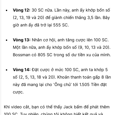
Vòng 12:
30 SC nữa. Lần này, anh ấy khớp bốn số
(2, 13, 19 và 20) để giành chiến thắng 3,5 lần. Bây
giờ anh ấy đã trở lại 555 SC.
Vòng 13:
Nhân cơ hội, anh tăng cược lên 100 SC.
Một lần nữa, anh ấy khớp bốn số (9, 10, 13 và 20).
Bossman có 805 SC trong số dư tiền xu của mình.
Vòng 14:
Đặt cược ở mức 100 SC, anh ta khớp 5
số (2, 5, 13, 18 và 20). Khoản thanh toán gấp 8 lần
này đã mang lại cho 'Ông chủ' tới 1.505 Tiền đặt
cược.
Khi video cắt, bạn có thể thấy Jack bấm để phát thêm
100 SC. Tuy nhiên, chúng tôi không biết kết quả và