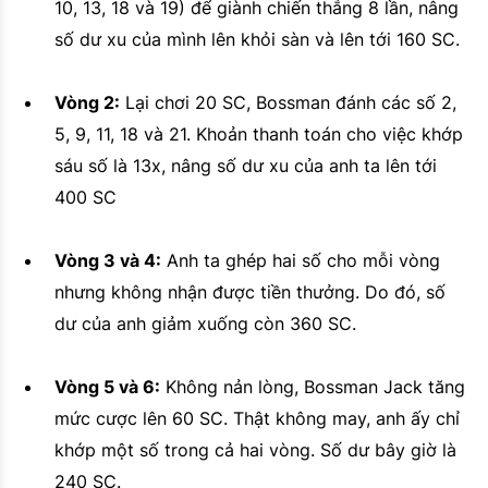
10, 13, 18 và 19) để giành chiến thắng 8 lần, nâng
số dư xu của mình lên khỏi sàn và lên tới 160 SC.
Vòng 2:
Lại chơi 20 SC, Bossman đánh các số 2,
5, 9, 11, 18 và 21. Khoản thanh toán cho việc khớp
sáu số là 13x, nâng số dư xu của anh ta lên tới
400 SC
Vòng 3 và 4:
Anh ta ghép hai số cho mỗi vòng
nhưng không nhận được tiền thưởng. Do đó, số
dư của anh giảm xuống còn 360 SC.
Vòng 5 và 6:
Không nản lòng, Bossman Jack tăng
mức cược lên 60 SC. Thật không may, anh ấy chỉ
khớp một số trong cả hai vòng. Số dư bây giờ là
240 SC.