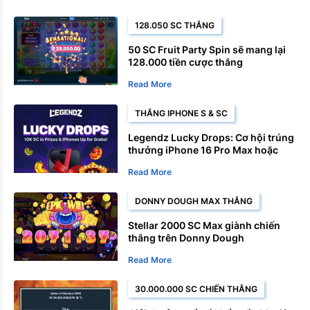
128.050 SC THẮNG
50 SC Fruit Party Spin sẽ mang lại
128.000 tiền cược thắng
Read More
THẮNG IPHONE S & SC
Legendz Lucky Drops: Cơ hội trúng
thưởng iPhone 16 Pro Max hoặc
phần quà trị giá 10.000 SC
Read More
DONNY DOUGH MAX THẮNG
Stellar 2000 SC Max giành chiến
thắng trên Donny Dough
Read More
30.000.000 SC CHIẾN THẮNG