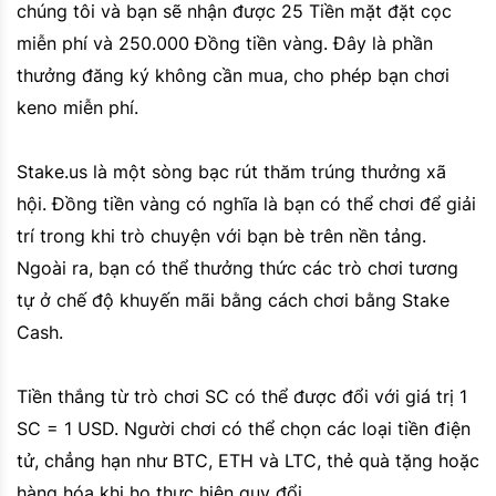
chúng tôi và bạn sẽ nhận được 25 Tiền mặt đặt cọc
miễn phí và 250.000 Đồng tiền vàng. Đây là phần
thưởng đăng ký không cần mua, cho phép bạn chơi
keno miễn phí.
Stake.us là một sòng bạc rút thăm trúng thưởng xã
hội. Đồng tiền vàng có nghĩa là bạn có thể chơi để giải
trí trong khi trò chuyện với bạn bè trên nền tảng.
Ngoài ra, bạn có thể thưởng thức các trò chơi tương
tự ở chế độ khuyến mãi bằng cách chơi bằng Stake
Cash.
Tiền thắng từ trò chơi SC có thể được đổi với giá trị 1
SC = 1 USD. Người chơi có thể chọn các loại tiền điện
tử, chẳng hạn như BTC, ETH và LTC, thẻ quà tặng hoặc
hàng hóa khi họ thực hiện quy đổi.