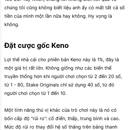
chúng tôi cũng không biết liệu anh ấy có mất tất cả số
tiền của mình một lần nữa hay không. Hy vọng là
không.
Đặt cược gốc Keno
Lợi thế nhà cái cho phiên bản Keno này là 1%, đây là
một giá trị rất lớn. Không giống như các biến thể
truyền thống hơn khi người chơi chọn từ 2 đến 20 số,
từ 1 - 80, Stake Originals chỉ sử dụng 40 số, từ đó
người chơi chọn từ 1 đến 10.
Một tính năng thú vị khác của trò chơi này là nó có
bốn cấp độ “rủi ro”: cổ điển, thấp, trung bình và cao.
Mức độ rủi ro thay đổi hệ số thắng trên bảng thanh