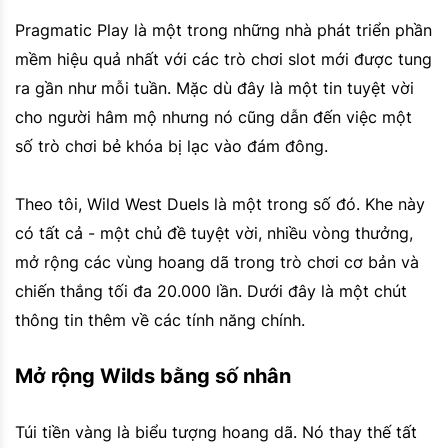
Pragmatic Play là một trong những nhà phát triển phần
mềm hiệu quả nhất với các trò chơi slot mới được tung
ra gần như mỗi tuần. Mặc dù đây là một tin tuyệt vời
cho người hâm mộ nhưng nó cũng dẫn đến việc một
số trò chơi bẻ khóa bị lạc vào đám đông.
Theo tôi, Wild West Duels là một trong số đó. Khe này
có tất cả - một chủ đề tuyệt vời, nhiều vòng thưởng,
mở rộng các vùng hoang dã trong trò chơi cơ bản và
chiến thắng tối đa 20.000 lần. Dưới đây là một chút
thông tin thêm về các tính năng chính.
Mở rộng Wilds bằng số nhân
Túi tiền vàng là biểu tượng hoang dã. Nó thay thế tất