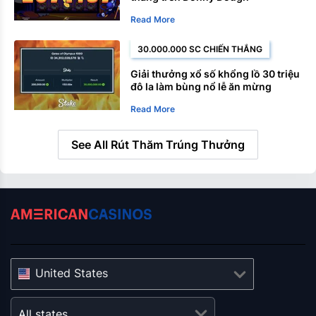
Read More
30.000.000 SC CHIẾN THẮNG
Giải thưởng xổ số khổng lồ 30 triệu
đô la làm bùng nổ lễ ăn mừng
Read More
See All Rút Thăm Trúng Thưởng
United States
All states