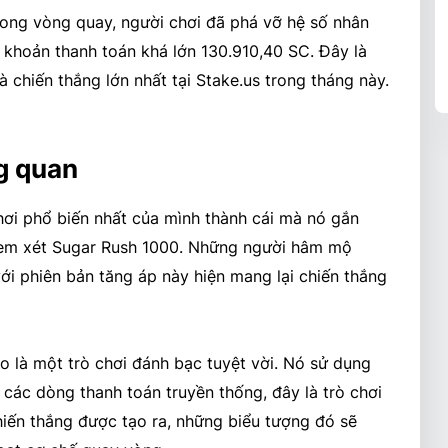
trong vòng quay, người chơi đã phá vỡ hệ số nhân
i khoản thanh toán khá lớn 130.910,40 SC. Đây là
 chiến thắng lớn nhất tại Stake.us trong tháng này.
g quan
chơi phổ biến nhất của mình thành cái mà nó gắn
 xem xét Sugar Rush 1000. Những người hâm mộ
ới phiên bản tăng áp này hiện mang lại chiến thắng
nào là một trò chơi đánh bạc tuyệt vời. Nó sử dụng
 các dòng thanh toán truyền thống, đây là trò chơi
chiến thắng được tạo ra, những biểu tượng đó sẽ