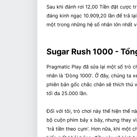
Sau khi đánh rơi 12,00 Tiền đặt cược 
đáng kinh ngạc 10.909,20 lần để trả lạ
một trong những hệ số nhân lớn nhất và
Sugar Rush 1000 - Tổn
Pragmatic Play đã sửa lại một số trò 
nhãn là 'Dòng 1000'. Ở đây, chúng ta
phiên bản gốc chắc chắn sẽ thích thú v
tối đa 25.000 lần.
Đối với tôi, trò chơi này thể hiện thế 
bộ cuộn phim bảy x bảy, nhưng thay vì
'trả tiền theo cụm'. Hơn nữa, khi một 