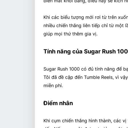
biến mất khỏi bảng, điều này sẽ kích 
Khi các biểu tượng mới rơi từ trên xu
nhiều chiến thắng liên tiếp chỉ từ một
giúp mọi thứ thêm gia vị.
Tính năng của Sugar Rush 10
Sugar Rush 1000 có đủ tính năng để bạ
Tôi đã đề cập đến Tumble Reels, vì vậ
miễn phí.
Điểm nhân
Khi cụm chiến thắng hình thành, các vị