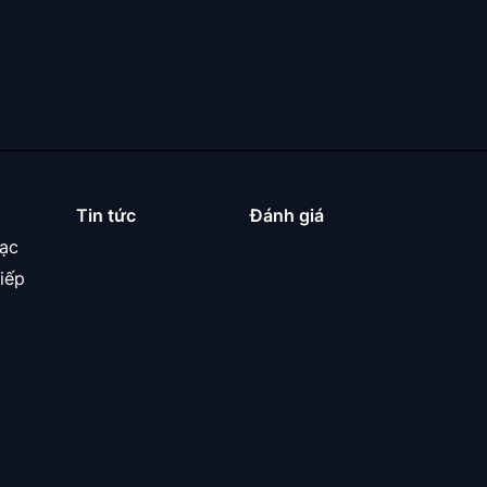
Tin tức
Đánh giá
ạc
tiếp