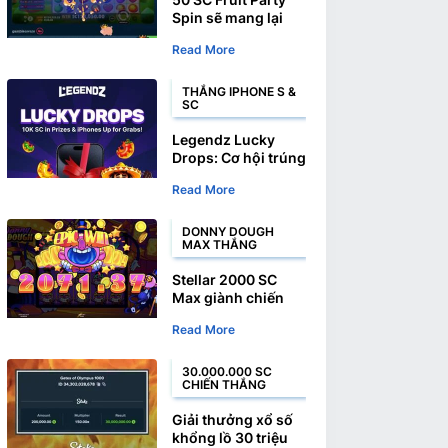
Spin sẽ mang lại
128.000 tiền cược
Read More
thắng
THẮNG IPHONE S &
SC
Legendz Lucky
Drops: Cơ hội trúng
thưởng iPhone 16
Read More
Pro Max hoặc phần
quà trị giá 10.000
SC
DONNY DOUGH
MAX THẮNG
Stellar 2000 SC
Max giành chiến
thắng trên Donny
Read More
Dough
30.000.000 SC
CHIẾN THẮNG
Giải thưởng xổ số
khổng lồ 30 triệu