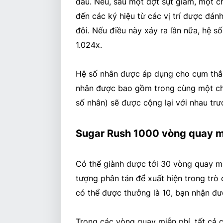
dấu. Nếu, sau một đợt sụt giảm, một c
đến các ký hiệu từ các vị trí được đánh
đôi. Nếu điều này xảy ra lần nữa, hệ số 
1.024x.
Hệ số nhân được áp dụng cho cụm thắn
nhân được bao gồm trong cùng một chiến
số nhân) sẽ được cộng lại với nhau trư
Sugar Rush 1000 vòng quay m
Có thể giành được tới 30 vòng quay mi
tượng phân tán để xuất hiện trong trò 
có thể được thưởng là 10, bạn nhận đư
Trong các vòng quay miễn phí, tất cả c