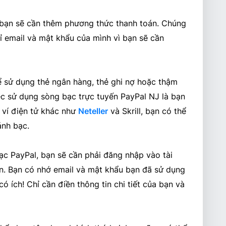
h, bạn sẽ cần thêm phương thức thanh toán. Chúng
ỉ email và mật khẩu của mình vì bạn sẽ cần
hể sử dụng thẻ ngân hàng, thẻ ghi nợ hoặc thậm
iệc sử dụng sòng bạc trực tuyến PayPal NJ là bạn
c ví điện tử khác như
Neteller
và Skrill, bạn có thể
đánh bạc.
ạc PayPal, bạn sẽ cần phải đăng nhập vào tài
n. Bạn có nhớ email và mật khẩu bạn đã sử dụng
ó ích! Chỉ cần điền thông tin chi tiết của bạn và