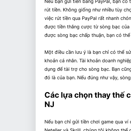
Nếu bạn gửi tiền bằng PayPal, bạn có t
rút tiền. Không giống như nhiều tùy chọ
việc rút tiền qua PayPal rất nhanh chó
được tiền thắng cược từ sòng bạc của 
được sòng bạc chấp thuận, bạn có thể 
Một điều cần lưu ý là bạn chỉ có thể s
khoản cá nhân. Tài khoản doanh nghiệ
dụng để tài trợ cho sòng bạc. Bạn cũn
đó là của bạn. Nếu đúng như vậy, sòng 
Các lựa chọn thay thế 
NJ
Nếu bạn chỉ gửi tiền chơi game qua ví 
Neteller và Skrill, chúng tôi không thể