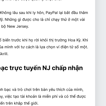
Không lâu sau khi ly hôn, PayPal lại bắt đầu thâm
ỹ. Những gì được cho là chỉ chạy thử ở một vài
n bộ New Jersey.
 biến trước khi họ rời khỏi thị trường Hoa Kỳ. Khi
của mình với tư cách là lựa chọn ví điện tử số một.
rill.
 bạc trực tuyến NJ chấp nhận
nh bạc và trò chơi trên bàn yêu thích của mình,
y, việc tạo tài khoản là miễn phí và có thể được
ến trên khắp thế giới.