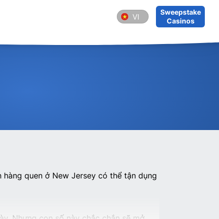
Sweepstake
VI
Casinos
h hàng quen ở New Jersey có thể tận dụng
 này. Nhưng con số này chắc chắn sẽ mở