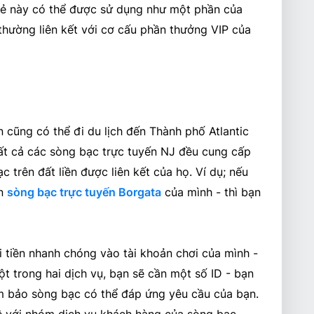
hẻ này có thể được sử dụng như một phần của
thường liên kết với cơ cấu phần thưởng VIP của
 cũng có thể đi du lịch đến Thành phố Atlantic
Tất cả các sòng bạc trực tuyến NJ đều cung cấp
 trên đất liền được liên kết của họ. Ví dụ; nếu
ản
sòng bạc trực tuyến Borgata
của mình - thì bạn
i tiền nhanh chóng vào tài khoản chơi của mình -
ột trong hai dịch vụ, bạn sẽ cần một số ID - bạn
ảm bảo sòng bạc có thể đáp ứng yêu cầu của bạn.