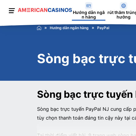
Hướng dẫn ngâ
rút thăm trúng
n hàng
hưởng
Hướng dẫn ngân hàng
PayPal
Sòng bạc trực t
Sòng bạc trực tuyến
Sòng bạc trực tuyến PayPal NJ cung cấp p
tùy chọn thanh toán đáng tin cậy này tại c
Tại thời điểm viết bài, 9 trang web sòng