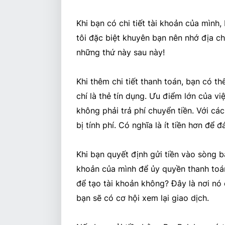
Khi bạn có chi tiết tài khoản của mìn
tôi đặc biệt khuyên bạn nên nhớ địa ch
những thứ này sau này!
Khi thêm chi tiết thanh toán, bạn có t
chí là thẻ tín dụng. Ưu điểm lớn của v
không phải trả phí chuyển tiền. Với cá
bị tính phí. Có nghĩa là ít tiền hơn để 
Khi bạn quyết định gửi tiền vào sòng b
khoản của mình để ủy quyền thanh toá
để tạo tài khoản không? Đây là nơi nó c
bạn sẽ có cơ hội xem lại giao dịch.