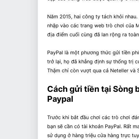
Năm 2015, hai công ty tách khỏi nhau. 
nhập vào các trang web trò chơi của M
địa điểm cuối cùng đã lan rộng ra toà
PayPal là một phương thức gửi tiền phổ
trở lại, họ đã khẳng định sự thống trị 
Thậm chí còn vượt qua cả Neteller và Sk
Cách gửi tiền tại Sòng
Paypal
Trước khi bắt đầu chơi các trò chơi đá
bạn sẽ cần có tài khoản PayPal. Rất ma
sử dụng ở hàng triệu cửa hàng trực tuy