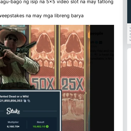
agu-bago ng isip na 5x5 video slot na may tatlong
weepstakes na may mga libreng barya
S
f
d
C
M