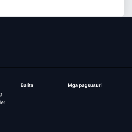
Balita
Mga pagsusuri
g
ler