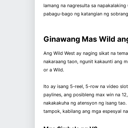
lamang na nagresulta sa napakalaking 6
pabagu-bago ng katangian ng sobrang s
Ginawang Mas Wild an
Ang Wild West ay naging sikat na tem
nakaraang taon, ngunit kakaunti ang 
or a Wild.
Ito ay isang 5-reel, 5-row na video s
paylines, ang posibleng max win na 12
nakakakuha ng atensyon ng isang tao. 
tampok, kabilang ang mga espesyal na 