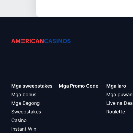
Mga sweepstakes
Mga Promo Code
Mga laro
Mga bonus
Mga puwan
Mga Bagong
Live na Dea
Sweepstakes
Roulette
Casino
Instant Win