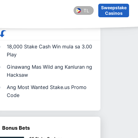
Sweepstake
TL
Casinos
18,000 Stake Cash Win mula sa 3.00
Play
Ginawang Mas Wild ang Kanluran ng
Hacksaw
Ang Most Wanted Stake.us Promo
Code
Bonus Bets