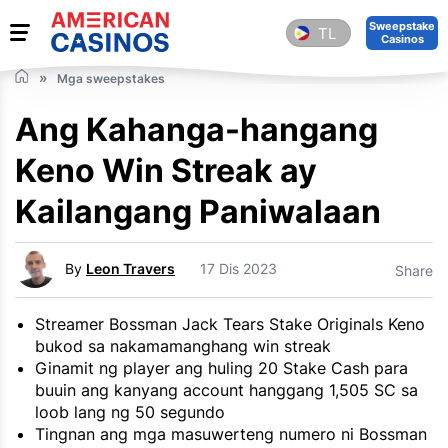
Sweepstake
TL
Casinos
Mga sweepstakes
Ang Kahanga-hangang
Keno Win Streak ay
Kailangang Paniwalaan
By
Leon Travers
17 Dis 2023
Share
Streamer Bossman Jack Tears Stake Originals Keno
bukod sa nakamamanghang win streak
Ginamit ng player ang huling 20 Stake Cash para
buuin ang kanyang account hanggang 1,505 SC sa
loob lang ng 50 segundo
Tingnan ang mga masuwerteng numero ni Bossman