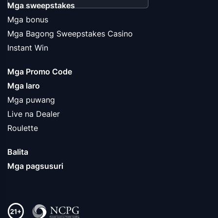
Mga sweepstakes
Mga bonus
Mga Bagong Sweepstakes Casino
Instant Win
Mga Promo Code
Mga laro
Mga puwang
Live na Dealer
Roulette
Balita
Mga pagsusuri