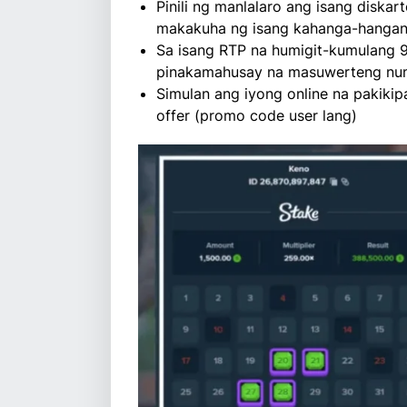
Pinili ng manlalaro ang isang diskar
makakuha ng isang kahanga-hangang
Sa isang RTP na humigit-kumulang 9
pinakamahusay na masuwerteng nume
Simulan ang iyong online na pakiki
offer (promo code user lang)