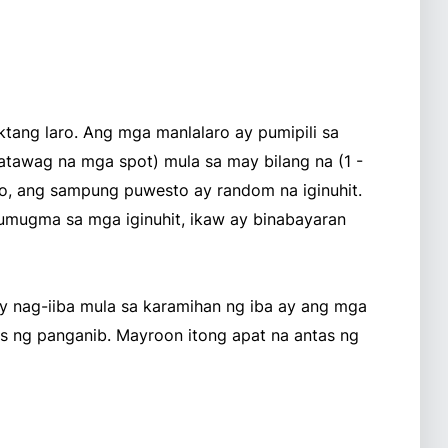
ktang laro. Ang mga manlalaro ay pumipili sa
atawag na mga spot) mula sa may bilang na (1 -
ro, ang sampung puwesto ay random na iginuhit.
tumugma sa mga iginuhit, ikaw ay binabayaran
ay nag-iiba mula sa karamihan ng iba ay ang mga
s ng panganib. Mayroon itong apat na antas ng