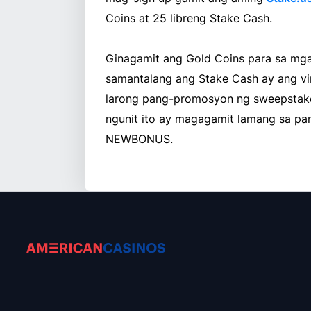
Coins at 25 libreng Stake Cash.
Ginagamit ang Gold Coins para sa mga 
samantalang ang Stake Cash ay ang vi
larong pang-promosyon ng sweepstakes
ngunit ito ay magagamit lamang sa p
NEWBONUS.