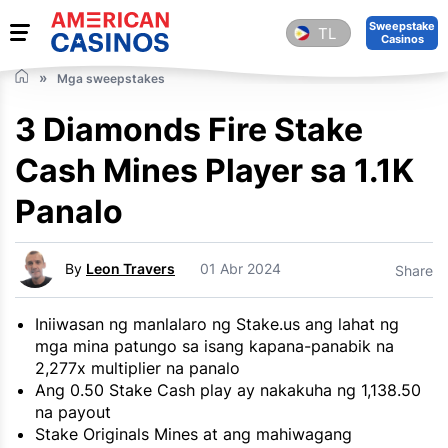
Sweepstake
TL
Casinos
Mga sweepstakes
3 Diamonds Fire Stake
Cash Mines Player sa 1.1K
Panalo
By
Leon Travers
01 Abr 2024
Share
Iniiwasan ng manlalaro ng Stake.us ang lahat ng
mga mina patungo sa isang kapana-panabik na
2,277x multiplier na panalo
Ang 0.50 Stake Cash play ay nakakuha ng 1,138.50
na payout
Stake Originals Mines at ang mahiwagang