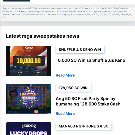
Sign up with the code BETUSA. When you verify your account get 25 Stake Cash for free PLUS 250,000 Gold
Coins and 5% Rakeback! No deposit required. Login each day for the next 30 days and get an additional 30
Stake Cash AND 300,000 Gold Coins. 21+ only.
apply. Excludes WA, NY, NV, ID, KY, MI, VT, NJ, DE, WV, PA, RI,
T&Cs
MD.
Latest mga sweepstakes news
SHUFFLE .US KENO WIN
10,000 SC Win sa Shuffle .us Keno
Read More
128,050 SC WIN
Ang 50 SC Fruit Party Spin ay
bumaba ng 128,000 Stake Cash
Win
Read More
MANALO NG IPHONE S & SC