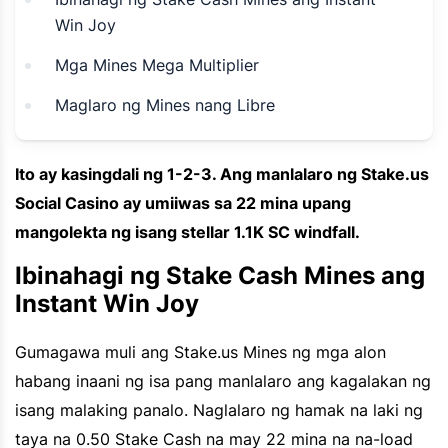
Win Joy
Mga Mines Mega Multiplier
Maglaro ng Mines nang Libre
Ito ay kasingdali ng 1-2-3. Ang manlalaro ng Stake.us
Social Casino ay umiiwas sa 22 mina upang
mangolekta ng isang stellar 1.1K SC windfall.
Ibinahagi ng Stake Cash Mines ang
Instant Win Joy
Gumagawa muli ang Stake.us Mines ng mga alon
habang inaani ng isa pang manlalaro ang kagalakan ng
isang malaking panalo. Naglalaro ng hamak na laki ng
taya na 0.50 Stake Cash na may 22 mina na na-load