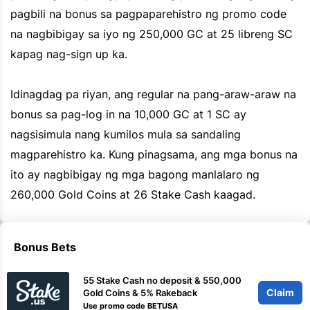
pagbili na bonus sa pagpaparehistro ng promo code
na nagbibigay sa iyo ng 250,000 GC at 25 libreng SC
kapag nag-sign up ka.
Idinagdag pa riyan, ang regular na pang-araw-araw na
bonus sa pag-log in na 10,000 GC at 1 SC ay
nagsisimula nang kumilos mula sa sandaling
magparehistro ka. Kung pinagsama, ang mga bonus na
ito ay nagbibigay ng mga bagong manlalaro ng
260,000 Gold Coins at 26 Stake Cash kaagad.
Bonus Bets
55 Stake Cash no deposit & 550,000
Claim
Gold Coins & 5% Rakeback
Use promo code BETUSA