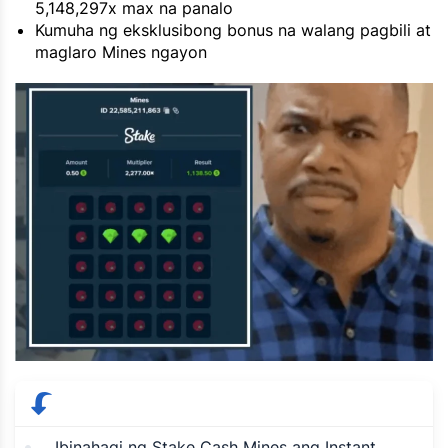
5,148,297x max na panalo
Kumuha ng eksklusibong bonus na walang pagbili at
maglaro Mines ngayon
Ibinahagi ng Stake Cash Mines ang Instant