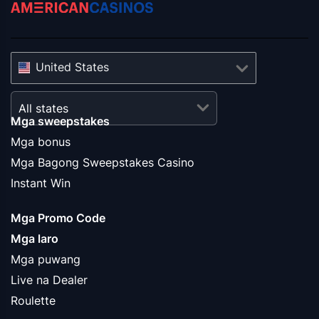
United States
All states
Mga sweepstakes
Mga bonus
Mga Bagong Sweepstakes Casino
Instant Win
Mga Promo Code
Mga laro
Mga puwang
Live na Dealer
Roulette