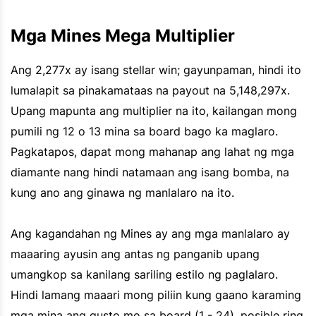
Mga Mines Mega Multiplier
Ang 2,277x ay isang stellar win; gayunpaman, hindi ito
lumalapit sa pinakamataas na payout na 5,148,297x.
Upang mapunta ang multiplier na ito, kailangan mong
pumili ng 12 o 13 mina sa board bago ka maglaro.
Pagkatapos, dapat mong mahanap ang lahat ng mga
diamante nang hindi natamaan ang isang bomba, na
kung ano ang ginawa ng manlalaro na ito.
Ang kagandahan ng Mines ay ang mga manlalaro ay
maaaring ayusin ang antas ng panganib upang
umangkop sa kanilang sariling estilo ng paglalaro.
Hindi lamang maaari mong piliin kung gaano karaming
mga mina ang gusto mo sa board (1 - 24), posible ring