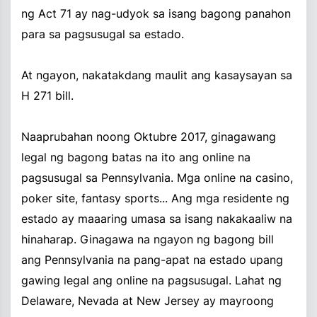
ng Act 71 ay nag-udyok sa isang bagong panahon
para sa pagsusugal sa estado.
At ngayon, nakatakdang maulit ang kasaysayan sa
H 271 bill.
Naaprubahan noong Oktubre 2017, ginagawang
legal ng bagong batas na ito ang online na
pagsusugal sa Pennsylvania. Mga online na casino,
poker site, fantasy sports... Ang mga residente ng
estado ay maaaring umasa sa isang nakakaaliw na
hinaharap. Ginagawa na ngayon ng bagong bill
ang Pennsylvania na pang-apat na estado upang
gawing legal ang online na pagsusugal. Lahat ng
Delaware, Nevada at New Jersey ay mayroong