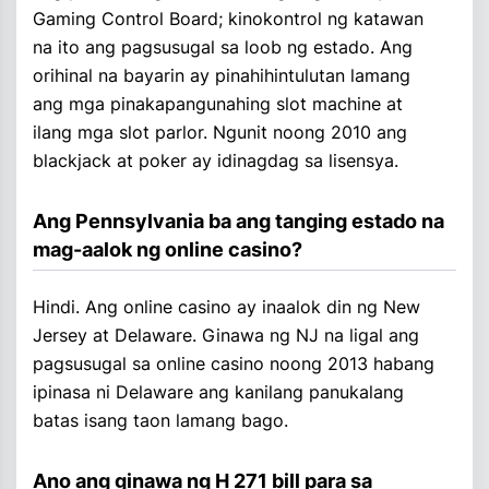
Gaming Control Board; kinokontrol ng katawan
na ito ang pagsusugal sa loob ng estado. Ang
orihinal na bayarin ay pinahihintulutan lamang
ang mga pinakapangunahing slot machine at
ilang mga slot parlor. Ngunit noong 2010 ang
blackjack at poker ay idinagdag sa lisensya.
Ang Pennsylvania ba ang tanging estado na 
mag-aalok ng online casino?
Hindi. Ang online casino ay inaalok din ng New
Jersey at Delaware. Ginawa ng NJ na ligal ang
pagsusugal sa online casino noong 2013 habang
ipinasa ni Delaware ang kanilang panukalang
batas isang taon lamang bago.
Ano ang ginawa ng H 271 bill para sa 