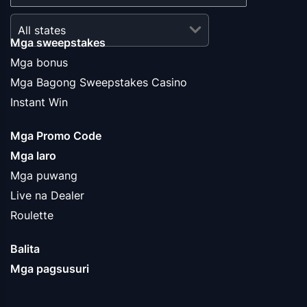
All states
Mga sweepstakes
Mga bonus
Mga Bagong Sweepstakes Casino
Instant Win
Mga Promo Code
Mga laro
Mga puwang
Live na Dealer
Roulette
Balita
Mga pagsusuri