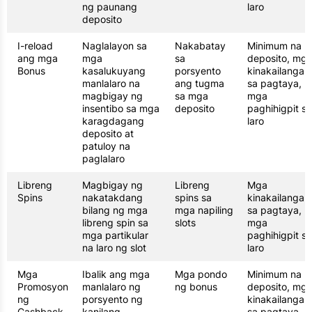
ng paunang
laro
deposito
I-reload
Naglalayon sa
Nakabatay
Minimum na
ang mga
mga
sa
deposito, mg
Bonus
kasalukuyang
porsyento
kinakailangan
manlalaro na
ang tugma
sa pagtaya,
magbigay ng
sa mga
mga
insentibo sa mga
deposito
paghihigpit sa
karagdagang
laro
deposito at
patuloy na
paglalaro
Libreng
Magbigay ng
Libreng
Mga
Spins
nakatakdang
spins sa
kinakailangan
bilang ng mga
mga napiling
sa pagtaya,
libreng spin sa
slots
mga
mga partikular
paghihigpit sa
na laro ng slot
laro
Mga
Ibalik ang mga
Mga pondo
Minimum na
Promosyon
manlalaro ng
ng bonus
deposito, mg
ng
porsyento ng
kinakailangan
Cashback
kanilang
sa pagtaya,