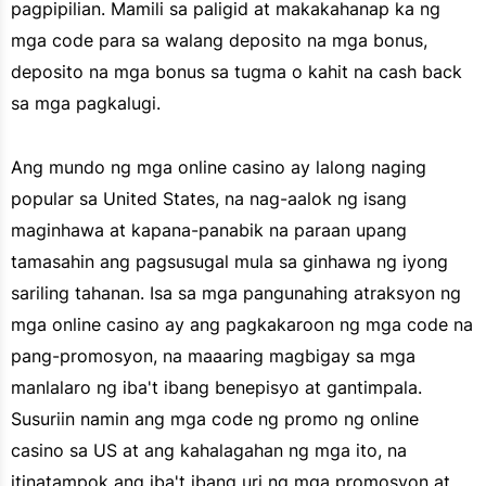
pagpipilian. Mamili sa paligid at makakahanap ka ng
mga code para sa walang deposito na mga bonus,
deposito na mga bonus sa tugma o kahit na cash back
sa mga pagkalugi.
Ang mundo ng mga online casino ay lalong naging
popular sa United States, na nag-aalok ng isang
maginhawa at kapana-panabik na paraan upang
tamasahin ang pagsusugal mula sa ginhawa ng iyong
sariling tahanan. Isa sa mga pangunahing atraksyon ng
mga online casino ay ang pagkakaroon ng mga code na
pang-promosyon, na maaaring magbigay sa mga
manlalaro ng iba't ibang benepisyo at gantimpala.
Susuriin namin ang mga code ng promo ng online
casino sa US at ang kahalagahan ng mga ito, na
itinatampok ang iba't ibang uri ng mga promosyon at