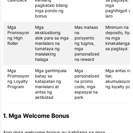
pagkatalo bilang
mga
mga pondo ng
paghihigpit sa
bonus
laro
Mga
Mga
Mas mataas
Minimum na
Promosyon
eksklusibong
na
deposito, tiya
ng High
alok para sa mga
porsyento
na mga
Roller
manlalaro na
ng tugma,
kinakailangan
tumataya ng
mga
sa pagtaya
malalaking
personalized
halaga
na reward
Mga
Mga gantimpala
Mga
Mga antas ng
Promosyon
batay sa
personalized
tier,
ng Loyalty
katapatan ng
na promo
akumulasyon
Program
manlalaro at
code, mga
ng loyalty poi
antas ng
espesyal na
aktibidad
perk
1. Mga Welcome Bonus
Ang mga welcome bonus ay kabilang sa mga