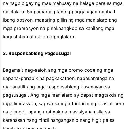
na nagbibigay ng mas mahusay na halaga para sa mga
manlalaro. Sa pamamagitan ng paggalugad ng iba't
ibang opsyon, maaaring piliin ng mga manlalaro ang
mga promosyon na pinakaangkop sa kanilang mga
kagustuhan at istilo ng paglalaro.
3. Responsableng Pagsusugal
Bagama't nag-aalok ang mga promo code ng mga
kapana-panabik na pagkakataon, napakahalaga na
mapanatili ang mga responsableng kasanayan sa
pagsusugal. Ang mga manlalaro ay dapat magtakda ng
mga limitasyon, kapwa sa mga tuntunin ng oras at pera
na ginugol, upang matiyak na masisiyahan sila sa
karanasan nang hindi nanganganib nang higit pa sa
kanilang kayang mawala.