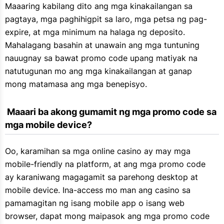
Maaaring kabilang dito ang mga kinakailangan sa
pagtaya, mga paghihigpit sa laro, mga petsa ng pag-
expire, at mga minimum na halaga ng deposito.
Mahalagang basahin at unawain ang mga tuntuning
nauugnay sa bawat promo code upang matiyak na
natutugunan mo ang mga kinakailangan at ganap
mong matamasa ang mga benepisyo.
 Maaari ba akong gumamit ng mga promo code sa 
mga mobile device?
Oo, karamihan sa mga online casino ay may mga
mobile-friendly na platform, at ang mga promo code
ay karaniwang magagamit sa parehong desktop at
mobile device. Ina-access mo man ang casino sa
pamamagitan ng isang mobile app o isang web
browser, dapat mong maipasok ang mga promo code