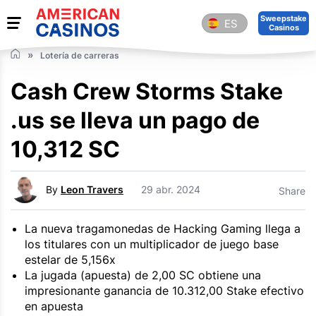
Sweepstake
ES
Casinos
Lotería de carreras
Cash Crew Storms Stake
.us se lleva un pago de
10,312 SC
By
Leon Travers
29 abr. 2024
Share
La nueva tragamonedas de Hacking Gaming llega a
los titulares con un multiplicador de juego base
estelar de 5,156x
La jugada (apuesta) de 2,00 SC obtiene una
impresionante ganancia de 10.312,00 Stake efectivo
en apuesta