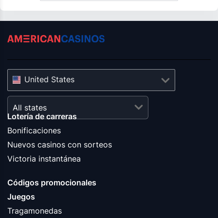
United States
All states
Lotería de carreras
Bonificaciones
Nuevos casinos con sorteos
Victoria instantánea
Códigos promocionales
Juegos
Tragamonedas