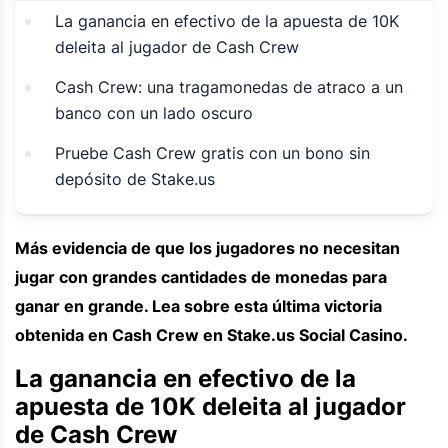
La ganancia en efectivo de la apuesta de 10K
deleita al jugador de Cash Crew
Cash Crew: una tragamonedas de atraco a un
banco con un lado oscuro
Pruebe Cash Crew gratis con un bono sin
depósito de Stake.us
Más evidencia de que los jugadores no necesitan
jugar con grandes cantidades de monedas para
ganar en grande. Lea sobre esta última victoria
obtenida en Cash Crew en Stake.us Social Casino.
La ganancia en efectivo de la
apuesta de 10K deleita al jugador
de Cash Crew