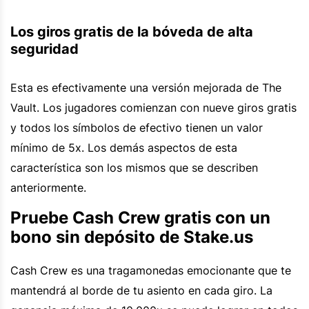
Los giros gratis de la bóveda de alta
seguridad
Esta es efectivamente una versión mejorada de The
Vault. Los jugadores comienzan con nueve giros gratis
y todos los símbolos de efectivo tienen un valor
mínimo de 5x. Los demás aspectos de esta
característica son los mismos que se describen
anteriormente.
Pruebe Cash Crew gratis con un
bono sin depósito de Stake.us
Cash Crew es una tragamonedas emocionante que te
mantendrá al borde de tu asiento en cada giro. La