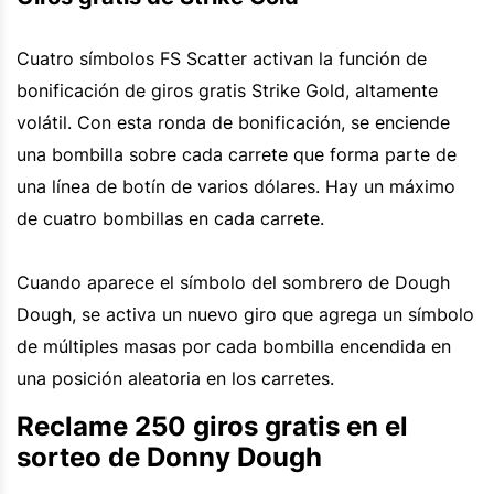
Cuatro símbolos FS Scatter activan la función de
bonificación de giros gratis Strike Gold, altamente
volátil. Con esta ronda de bonificación, se enciende
una bombilla sobre cada carrete que forma parte de
una línea de botín de varios dólares. Hay un máximo
de cuatro bombillas en cada carrete.
Cuando aparece el símbolo del sombrero de Dough
Dough, se activa un nuevo giro que agrega un símbolo
de múltiples masas por cada bombilla encendida en
una posición aleatoria en los carretes.
Reclame 250 giros gratis en el
sorteo de Donny Dough