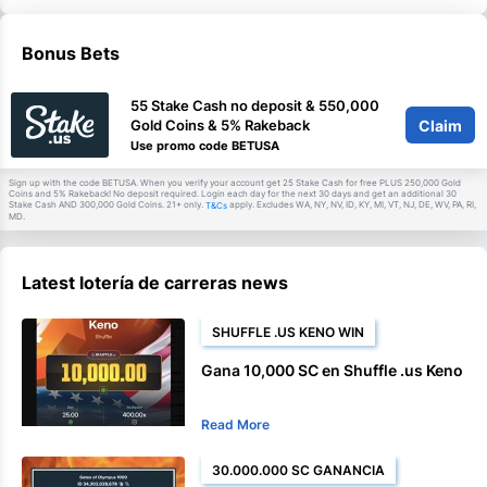
Bonus Bets
55 Stake Cash no deposit & 550,000
Claim
Gold Coins & 5% Rakeback
Use promo code BETUSA
Sign up with the code BETUSA. When you verify your account get 25 Stake Cash for free PLUS 250,000 Gold
Coins and 5% Rakeback! No deposit required. Login each day for the next 30 days and get an additional 30
Stake Cash AND 300,000 Gold Coins. 21+ only.
apply. Excludes WA, NY, NV, ID, KY, MI, VT, NJ, DE, WV, PA, RI,
T&Cs
MD.
Latest lotería de carreras news
SHUFFLE .US KENO WIN
Gana 10,000 SC en Shuffle .us Keno
Read More
30.000.000 SC GANANCIA