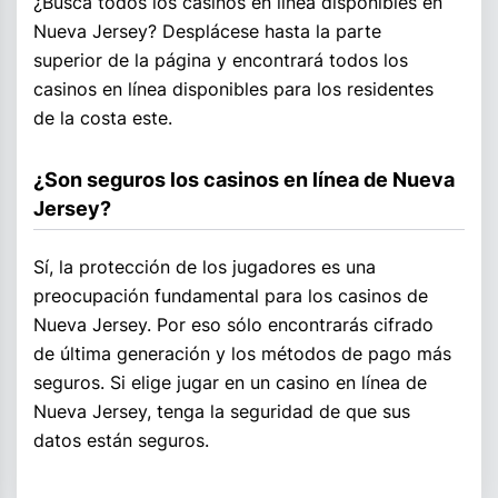
¿Busca todos los casinos en línea disponibles en
Nueva Jersey? Desplácese hasta la parte
superior de la página y encontrará todos los
casinos en línea disponibles para los residentes
de la costa este.
¿Son seguros los casinos en línea de Nueva 
Jersey?
Sí, la protección de los jugadores es una
preocupación fundamental para los casinos de
Nueva Jersey. Por eso sólo encontrarás cifrado
de última generación y los métodos de pago más
seguros. Si elige jugar en un casino en línea de
Nueva Jersey, tenga la seguridad de que sus
datos están seguros.