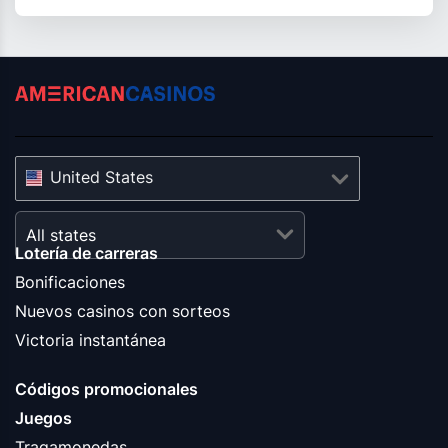
United States
All states
Lotería de carreras
Bonificaciones
Nuevos casinos con sorteos
Victoria instantánea
Códigos promocionales
Juegos
Tragamonedas