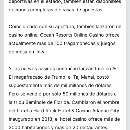
deportivas en el estado, también están disponibles
opciones completas de casas de apuestas.
Coincidiendo con su apertura, también lanzaron un
casino online. Ocean Resorts Online Casino ofrece
actualmente más de 100 tragamonedas y juegos
de mesa en línea.
Y los nuevos casinos continúan lanzándose en AC.
El megafracaso de Trump, el Taj Mahal, costó
supuestamente más de mil millones de dólares.
Pero se vendió por sólo 50 millones de dólares a
la tribu Seminole de Florida. Cambiaron el nombre
del hotel a Hard Rock Hotel & Casino Atlantic City.
Inaugurado en 2018, el hotel casino ofrece más de
2000 habitaciones y más de 20 restaurantes.