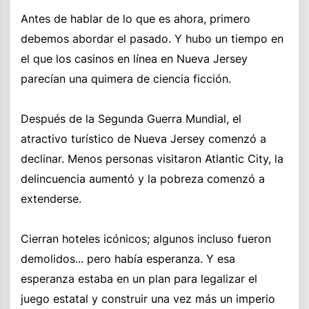
Antes de hablar de lo que es ahora, primero
debemos abordar el pasado. Y hubo un tiempo en
el que los casinos en línea en Nueva Jersey
parecían una quimera de ciencia ficción.
Después de la Segunda Guerra Mundial, el
atractivo turístico de Nueva Jersey comenzó a
declinar. Menos personas visitaron Atlantic City, la
delincuencia aumentó y la pobreza comenzó a
extenderse.
Cierran hoteles icónicos; algunos incluso fueron
demolidos... pero había esperanza. Y esa
esperanza estaba en un plan para legalizar el
juego estatal y construir una vez más un imperio