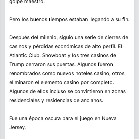
golpe maestro.
Pero los buenos tiempos estaban llegando a su fin.
Después del milenio, siguió una serie de cierres de
casinos y pérdidas económicas de alto perfil. El
Atlantic Club, Showboat y los tres casinos de
Trump cerraron sus puertas. Algunos fueron
renombrados como nuevos hoteles casino, otros
eliminaron el elemento casino por completo.
Algunos de ellos incluso se convirtieron en zonas
residenciales y residencias de ancianos.
Fue una época oscura para el juego en Nueva
Jersey.