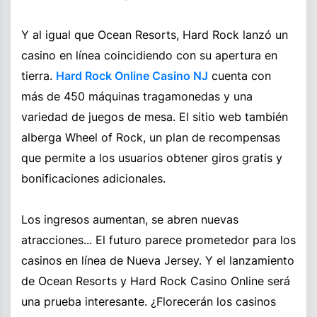
Y al igual que Ocean Resorts, Hard Rock lanzó un
casino en línea coincidiendo con su apertura en
tierra.
Hard Rock Online Casino NJ
cuenta con
más de 450 máquinas tragamonedas y una
variedad de juegos de mesa. El sitio web también
alberga Wheel of Rock, un plan de recompensas
que permite a los usuarios obtener giros gratis y
bonificaciones adicionales.
Los ingresos aumentan, se abren nuevas
atracciones... El futuro parece prometedor para los
casinos en línea de Nueva Jersey. Y el lanzamiento
de Ocean Resorts y Hard Rock Casino Online será
una prueba interesante. ¿Florecerán los casinos