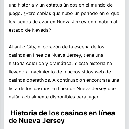
una historia y un estatus únicos en el mundo del
juego. ¿Pero sabías que hubo un período en el que
los juegos de azar en Nueva Jersey dominaban al
estado de Nevada?
Atlantic City, el corazón de la escena de los
casinos en línea de Nueva Jersey, tiene una
historia colorida y dramática. Y esta historia ha
llevado al nacimiento de muchos sitios web de
casinos operativos. A continuación encontrará una
lista de los casinos en línea de Nueva Jersey que
están actualmente disponibles para jugar.
 Historia de los casinos en línea 
de Nueva Jersey