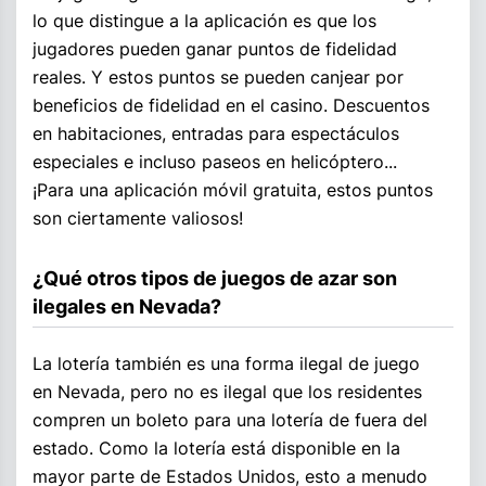
lo que distingue a la aplicación es que los
jugadores pueden ganar puntos de fidelidad
reales. Y estos puntos se pueden canjear por
beneficios de fidelidad en el casino. Descuentos
en habitaciones, entradas para espectáculos
especiales e incluso paseos en helicóptero...
¡Para una aplicación móvil gratuita, estos puntos
son ciertamente valiosos!
¿Qué otros tipos de juegos de azar son 
ilegales en Nevada?
La lotería también es una forma ilegal de juego
en Nevada, pero no es ilegal que los residentes
compren un boleto para una lotería de fuera del
estado. Como la lotería está disponible en la
mayor parte de Estados Unidos, esto a menudo