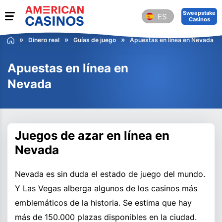
Sweepstake
ES
Casinos
Dinero real
Guías de juego
Apuestas en línea en Nevada
Apuestas en línea en
Nevada
Juegos de azar en línea en
Nevada
Nevada es sin duda el estado de juego del mundo.
Y Las Vegas alberga algunos de los casinos más
emblemáticos de la historia. Se estima que hay
más de 150.000 plazas disponibles en la ciudad.