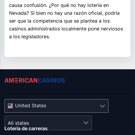
causa confusión. ¿Por qué no hay lotería en
Nevada? Si bien no hay una razón oficial, podría
ser que la competencia que se plantea a los
casinos administrados localmente pone nerviosos
a los legisladores.
United States
All states
Lotería de carreras