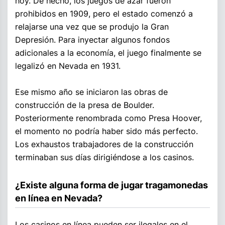
hoy. De hecho, los juegos de azar fueron
prohibidos en 1909, pero el estado comenzó a
relajarse una vez que se produjo la Gran
Depresión. Para inyectar algunos fondos
adicionales a la economía, el juego finalmente se
legalizó en Nevada en 1931.
Ese mismo año se iniciaron las obras de
construcción de la presa de Boulder.
Posteriormente renombrada como Presa Hoover,
el momento no podría haber sido más perfecto.
Los exhaustos trabajadores de la construcción
terminaban sus días dirigiéndose a los casinos.
¿Existe alguna forma de jugar tragamonedas 
en línea en Nevada?
Los casinos en línea pueden ser ilegales en el