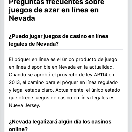
Preguntas frecuentes sobre 
juegos de azar en línea en 
Nevada
¿Puedo jugar juegos de casino en línea 
legales de Nevada?
El póquer en línea es el único producto de juego
en línea disponible en Nevada en la actualidad.
Cuando se aprobó el proyecto de ley AB114 en
2013, el camino para el póquer en línea regulado
y legal estaba claro. Actualmente, el único estado
que ofrece juegos de casino en línea legales es
Nueva Jersey.
¿Nevada legalizará algún día los casinos 
online?